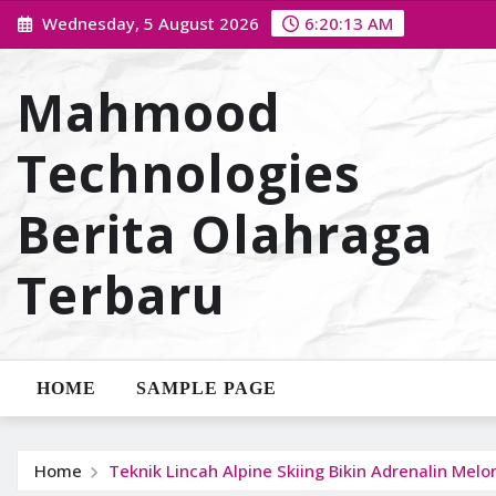
Skip
Wednesday, 5 August 2026
6:20:14 AM
to
content
Mahmood
Technologies
Berita Olahraga
Terbaru
HOME
SAMPLE PAGE
Home
Teknik Lincah Alpine Skiing Bikin Adrenalin Melo