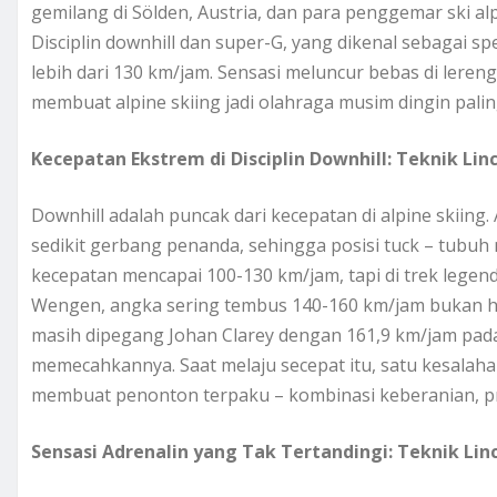
gemilang di Sölden, Austria, dan para penggemar ski a
Disciplin downhill dan super-G, yang dikenal sebagai 
lebih dari 130 km/jam. Sensasi meluncur bebas di ler
membuat alpine skiing jadi olahraga musim dingin pali
Kecepatan Ekstrem di Disciplin Downhill: Teknik Lin
Downhill adalah puncak dari kecepatan di alpine skiing.
sedikit gerbang penanda, sehingga posisi tuck – tubuh 
kecepatan mencapai 100-130 km/jam, tapi di trek legenda
Wengen, angka sering tembus 140-160 km/jam bukan hal
masih dipegang Johan Clarey dengan 161,9 km/jam pada
memecahkannya. Saat melaju secepat itu, satu kesalahan k
membuat penonton terpaku – kombinasi keberanian, pres
Sensasi Adrenalin yang Tak Tertandingi: Teknik Linc