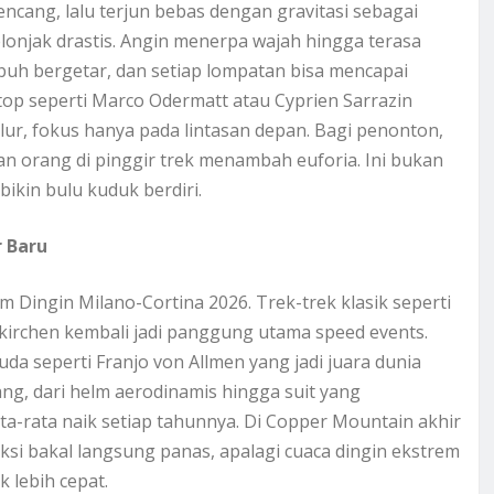
encang, lalu terjun bebas dengan gravitasi sebagai
lonjak drastis. Angin menerpa wajah hingga terasa
ubuh bergetar, dan setiap lompatan bisa mencapai
top seperti Marco Odermatt atau Cyprien Sarrazin
 blur, fokus hanya pada lintasan depan. Bagi penonton,
uan orang di pinggir trek menambah euforia. Ini bukan
ikin bulu kuduk berdiri.
 Baru
 Dingin Milano-Cortina 2026. Trek-trek klasik seperti
kirchen kembali jadi panggung utama speed events.
a seperti Franjo von Allmen yang jadi juara dunia
ng, dari helm aerodinamis hingga suit yang
-rata naik setiap tahunnya. Di Copper Mountain akhir
ksi bakal langsung panas, apalagi cuaca dingin ekstrem
 lebih cepat.