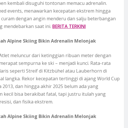
lpen kembali disuguhi tontonan memacu adrenalin.
speed events, menawarkan kecepatan ekstrem hingga
eng curam dengan angin menderu dan salju beterbangan
ng mendebarkan saat ini.
BERITA TERKINI
cah Alpine Skiing Bikin Adrenalin Melonjak
 Atlet meluncur dari ketinggian ribuan meter dengan
merapat sempurna ke ski – menjadi kunci. Rata-rata
ris seperti Streif di Kitzbühel atau Lauberhorn di
 langka. Rekor kecepatan tertinggi di ajang World Cup
 2013, dan hingga akhir 2025 belum ada yang
ecil bisa berakibat fatal, tapi justru itulah yang
isi, dan fisika ekstrem.
ah Alpine Skiing Bikin Adrenalin Melonjak