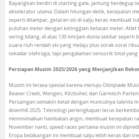
Bayangkan berdiri di starting gate, jantung berdegup k
akselerator utama. Dalam hitungan detik, kecepatan me
seperti ditampar, getaran ski di salju keras membuat t
puluhan meter dengan ketinggian belasan meter. Atlet 
sering bilang, di atas 130 km/jam dunia sekitar seperti
suara riuh rendah ski yang melaju plus sorak sorai rib
sekadar olahraga, tapi pengalaman sensorik total yang b
Persiapan Musim 2025/2026 yang Menjanjikan Rekor
Musim ini terasa spesial karena menuju Olimpiade Musim
Beaver Creek, Wengen, Kitzbühel, dan Garmisch-Parten
Persaingan semakin ketat dengan munculnya talenta mud
downhill 2025. Teknologi perlengkapan terus berkemba
meminimalkan hambatan angin, membuat kecepatan rata
November nanti, speed races pertama musim ini dipredi
Eropa belakangan ini membuat salju lebih keras dan trek