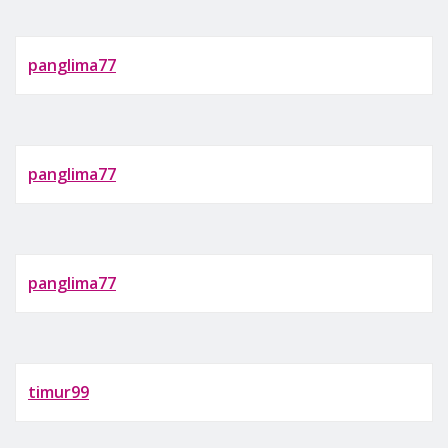
panglima77
panglima77
panglima77
timur99