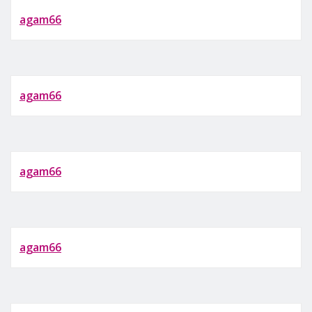
agam66
agam66
agam66
agam66