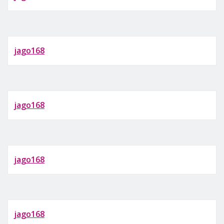
jago168
jago168
jago168
jago168