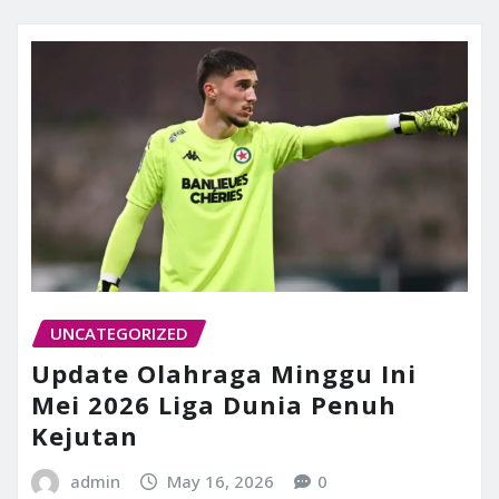
UNCATEGORIZED
Update Olahraga Minggu Ini
Mei 2026 Liga Dunia Penuh
Kejutan
admin
May 16, 2026
0