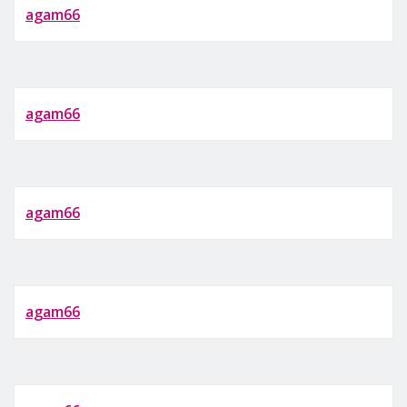
agam66
agam66
agam66
agam66