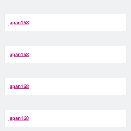
japan168
japan168
japan168
japan168