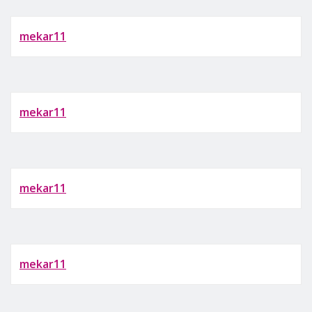
mekar11
mekar11
mekar11
mekar11