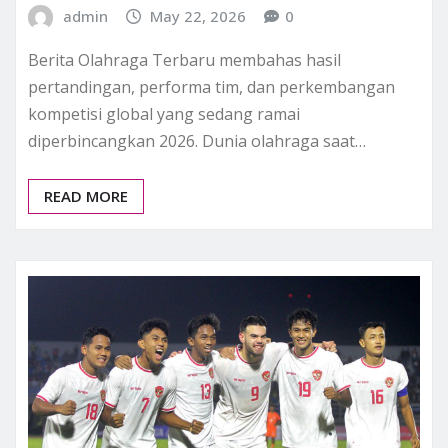
admin
May 22, 2026
0
Berita Olahraga Terbaru membahas hasil
pertandingan, performa tim, dan perkembangan
kompetisi global yang sedang ramai
diperbincangkan 2026. Dunia olahraga saat…
READ MORE