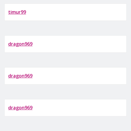
timur99
dragon969
dragon969
dragon969