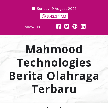
Skip
Sunday, 9 August 2026
to
content
3:42:35 AM
Follow Us
Mahmood
Technologies
Berita Olahraga
Terbaru