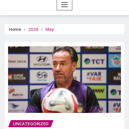
Home
2026
May
UNCATEGORIZED