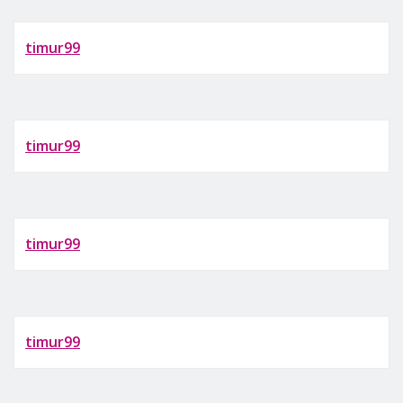
timur99
timur99
timur99
timur99