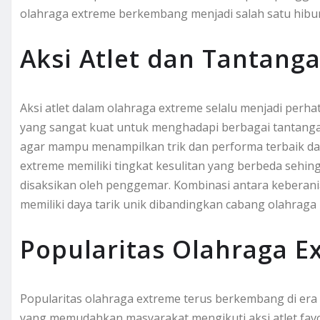
olahraga extreme berkembang menjadi salah satu hibu
Aksi Atlet dan Tantang
Aksi atlet dalam olahraga extreme selalu menjadi per
yang sangat kuat untuk menghadapi berbagai tantangan
agar mampu menampilkan trik dan performa terbaik dala
extreme memiliki tingkat kesulitan yang berbeda seh
disaksikan oleh penggemar. Kombinasi antara keberani
memiliki daya tarik unik dibandingkan cabang olahraga 
Popularitas Olahraga Ex
Popularitas olahraga extreme terus berkembang di era 
yang memudahkan masyarakat mengikuti aksi atlet favo