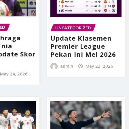
ED
UNCATEGORIZED
ahraga
Update Klasemen
unia
Premier League
pdate Skor
Pekan Ini Mei 2026
admin
May 23, 2026
May 24, 2026