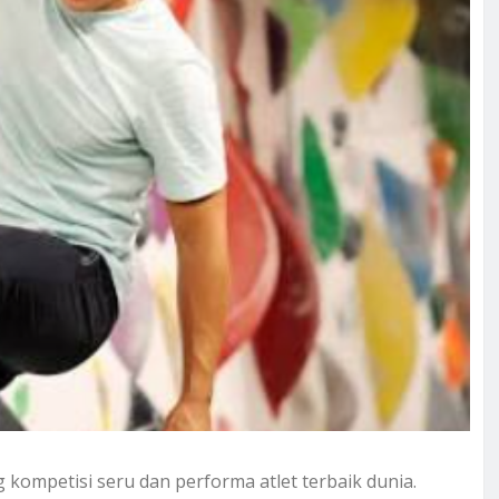
kompetisi seru dan performa atlet terbaik dunia.