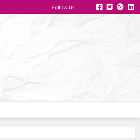
Follow Us