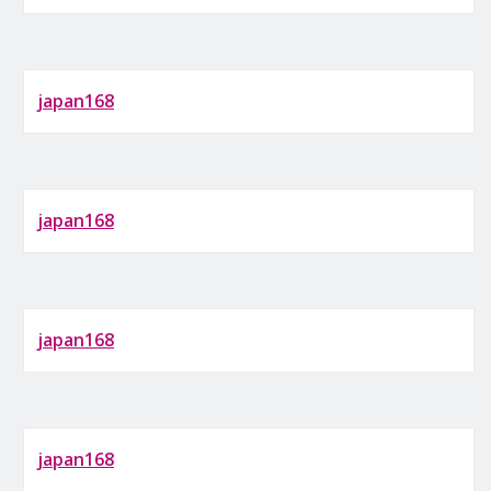
japan168
japan168
japan168
japan168