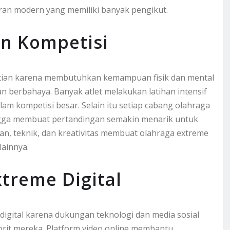
ran modern yang memiliki banyak pengikut.
an Kompetisi
hatian karena membutuhkan kemampuan fisik dan mental
 berbahaya. Banyak atlet melakukan latihan intensif
m kompetisi besar. Selain itu setiap cabang olahraga
ingga membuat pertandingan semakin menarik untuk
an, teknik, dan kreativitas membuat olahraga extreme
lainnya.
treme Digital
digital karena dukungan teknologi dan media sosial
rit mereka. Platform video online membantu