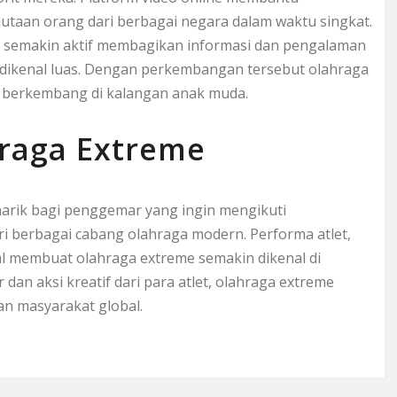
jutaan orang dari berbagai negara dalam waktu singkat.
a semakin aktif membagikan informasi dan pengalaman
n dikenal luas. Dengan perkembangan tersebut olahraga
s berkembang di kalangan anak muda.
hraga Extreme
arik bagi penggemar yang ingin mengikuti
i berbagai cabang olahraga modern. Performa atlet,
ial membuat olahraga extreme semakin dikenal di
dan aksi kreatif dari para atlet, olahraga extreme
an masyarakat global.