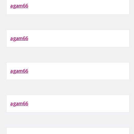
agam66
agam66
agam66
agam66