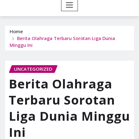
Home
Berita Olahraga Terbaru Sorotan Liga Dunia
Minggu Ini
UNCATEGORIZED
Berita Olahraga
Terbaru Sorotan
Liga Dunia Minggu
Ini