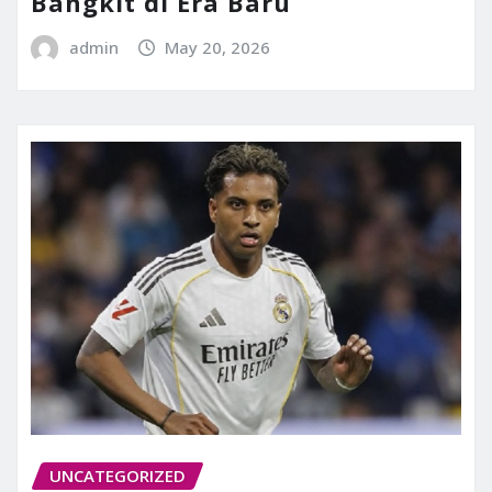
Bangkit di Era Baru
admin
May 20, 2026
UNCATEGORIZED