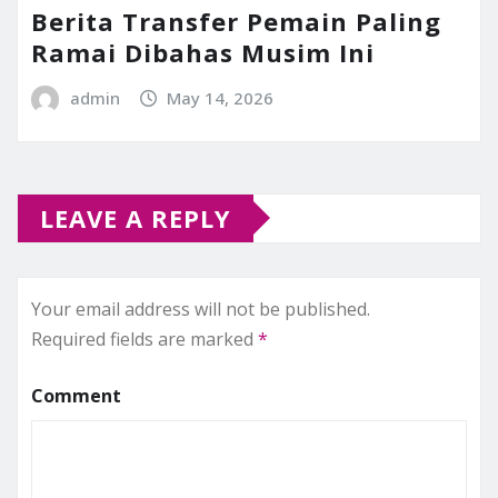
Berita Transfer Pemain Paling
Ramai Dibahas Musim Ini
admin
May 14, 2026
LEAVE A REPLY
Your email address will not be published.
Required fields are marked
*
Comment