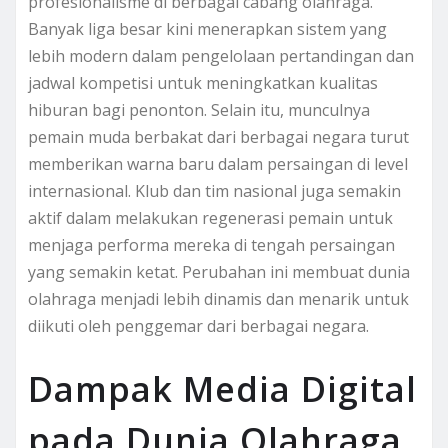
profesionalisme di berbagai cabang olahraga.
Banyak liga besar kini menerapkan sistem yang
lebih modern dalam pengelolaan pertandingan dan
jadwal kompetisi untuk meningkatkan kualitas
hiburan bagi penonton. Selain itu, munculnya
pemain muda berbakat dari berbagai negara turut
memberikan warna baru dalam persaingan di level
internasional. Klub dan tim nasional juga semakin
aktif dalam melakukan regenerasi pemain untuk
menjaga performa mereka di tengah persaingan
yang semakin ketat. Perubahan ini membuat dunia
olahraga menjadi lebih dinamis dan menarik untuk
diikuti oleh penggemar dari berbagai negara.
Dampak Media Digital
pada Dunia Olahraga