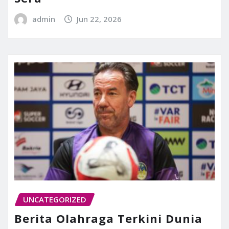
admin
Jun 22, 2026
UNCATEGORIZED
Berita Olahraga Terkini Dunia