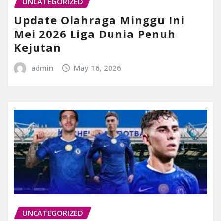
UNCATEGORIZED
Update Olahraga Minggu Ini
Mei 2026 Liga Dunia Penuh
Kejutan
admin
May 16, 2026
UNCATEGORIZED