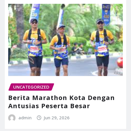
UNCATEGORIZED
Berita Marathon Kota Dengan
Antusias Peserta Besar
admin
Jun 29, 2026