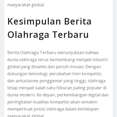
masyarakat global.
Kesimpulan Berita
Olahraga Terbaru
Berita Olahraga Terbaru menunjukkan bahwa
dunia olahraga terus berkembang menjadi industri
global yang dinamis dan penuh inovasi. Dengan
dukungan teknologi, perubahan tren kompetisi,
dan antusiasme penggemar yang tinggi, olahraga
tetap menjadi salah satu hiburan paling populer di
dunia modern. Ke depan, perkembangan digital dan
peningkatan kualitas kompetisi akan semakin
memperkuat posisi olahraga dalam kehidupan
masyarakat global.