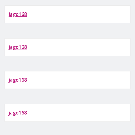
jago168
jago168
jago168
jago168