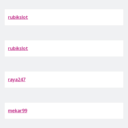
rubikslot
rubikslot
raya247
mekar99