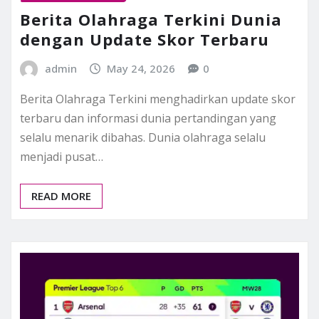
Berita Olahraga Terkini Dunia
dengan Update Skor Terbaru
admin
May 24, 2026
0
Berita Olahraga Terkini menghadirkan update skor
terbaru dan informasi dunia pertandingan yang
selalu menarik dibahas. Dunia olahraga selalu
menjadi pusat…
READ MORE