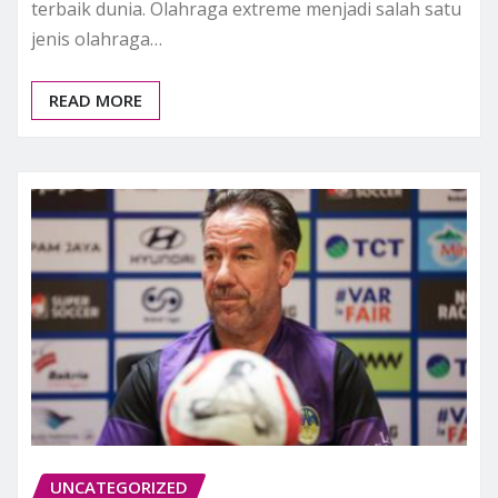
terbaik dunia. Olahraga extreme menjadi salah satu
jenis olahraga…
READ MORE
UNCATEGORIZED