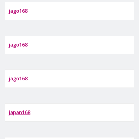
jago168
jago168
jago168
japan168