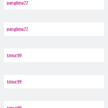
panglima77
panglima77
timur99
timur99
timur99