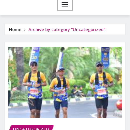
Home
Archive by category "Uncategorized"
UNCATEGORIZED