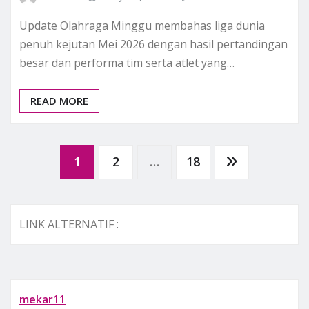
Update Olahraga Minggu membahas liga dunia
penuh kejutan Mei 2026 dengan hasil pertandingan
besar dan performa tim serta atlet yang…
READ MORE
Posts
1
2
…
18
pagination
LINK ALTERNATIF :
mekar11