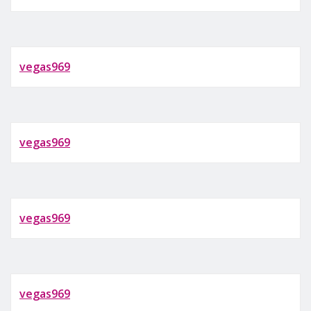
vegas969
vegas969
vegas969
vegas969