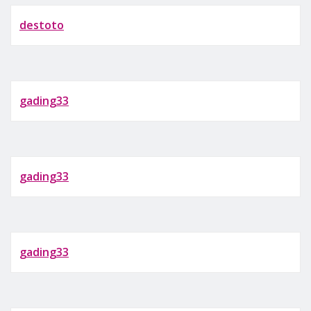
destoto
gading33
gading33
gading33