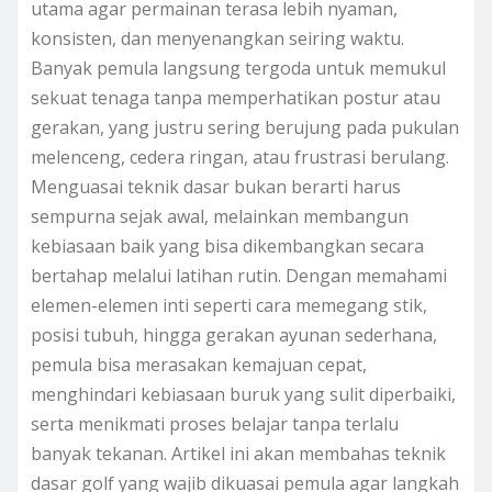
utama agar permainan terasa lebih nyaman,
konsisten, dan menyenangkan seiring waktu.
Banyak pemula langsung tergoda untuk memukul
sekuat tenaga tanpa memperhatikan postur atau
gerakan, yang justru sering berujung pada pukulan
melenceng, cedera ringan, atau frustrasi berulang.
Menguasai teknik dasar bukan berarti harus
sempurna sejak awal, melainkan membangun
kebiasaan baik yang bisa dikembangkan secara
bertahap melalui latihan rutin. Dengan memahami
elemen-elemen inti seperti cara memegang stik,
posisi tubuh, hingga gerakan ayunan sederhana,
pemula bisa merasakan kemajuan cepat,
menghindari kebiasaan buruk yang sulit diperbaiki,
serta menikmati proses belajar tanpa terlalu
banyak tekanan. Artikel ini akan membahas teknik
dasar golf yang wajib dikuasai pemula agar langkah