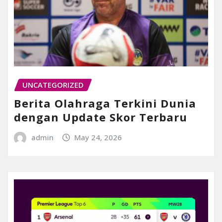
UNCATEGORIZED
Berita Olahraga Terkini Dunia
dengan Update Skor Terbaru
admin
May 24, 2026