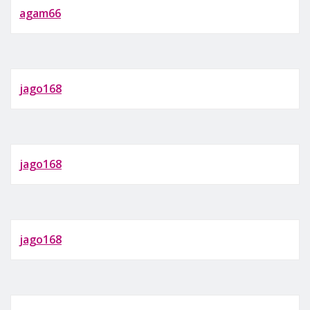
agam66
jago168
jago168
jago168