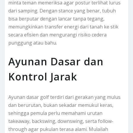
minta teman memeriksa agar postur terlihat lurus
dari samping. Dengan stance yang benar, tubuh
bisa berputar dengan lancar tanpa tegang,
memungkinkan transfer energi dari tanah ke stik
secara efisien dan mengurangi risiko cedera
punggung atau bahu.
Ayunan Dasar dan
Kontrol Jarak
Ayunan dasar golf terdiri dari gerakan yang mulus
dan berurutan, bukan sekadar memukul keras,
sehingga pemula perlu memahami urutan
takeaway, backswing, downswing, serta follow-
through agar pukulan terasa alami. Mulailah