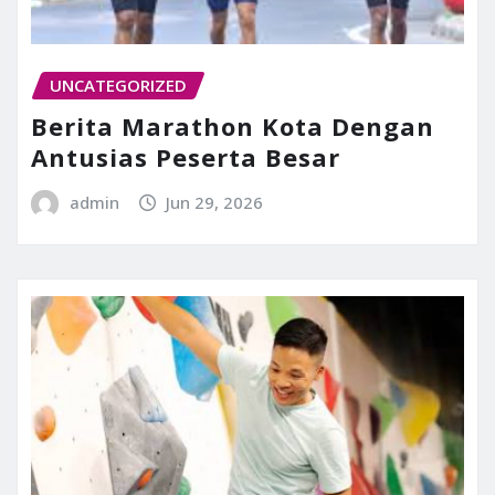
UNCATEGORIZED
Berita Marathon Kota Dengan
Antusias Peserta Besar
admin
Jun 29, 2026