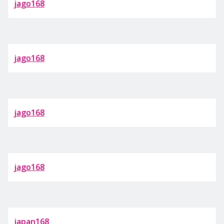
jago168
jago168
jago168
jago168
japan168