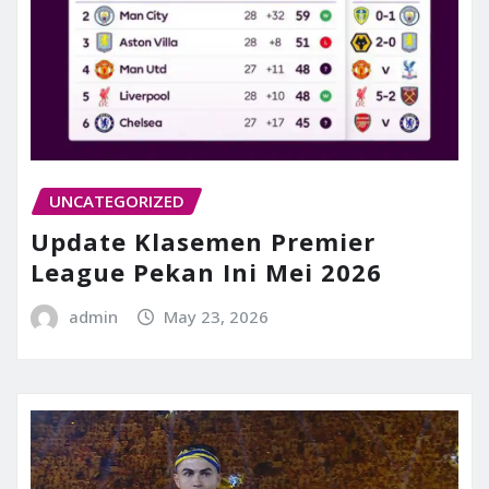
UNCATEGORIZED
Update Klasemen Premier
League Pekan Ini Mei 2026
admin
May 23, 2026