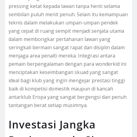
pressing ketat kepada lawan tanpa henti selama
sembilan puluh menit penuh. Selain itu kemampuan
teknis dalam melakukan umpan-umpan pendek
yang cepat di ruang sempit menjadi senjata utama
dalam membongkar pertahanan lawan yang
seringkali bermain sangat rapat dan disiplin dalam
menjaga area penalti mereka. Integrasi antara
pemain berpengalaman dengan para wonderkid ini
menciptakan keseimbangan skuad yang sangat
ideal bagi klub yang ingin mengejar prestasi tinggi
baik di kompetisi domestik maupun di kancah
antarklub Eropa yang sangat bergengsi dan penuh
tantangan berat setiap musimnya.
Investasi Jangka