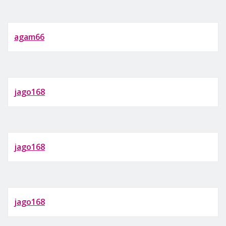
agam66
jago168
jago168
jago168