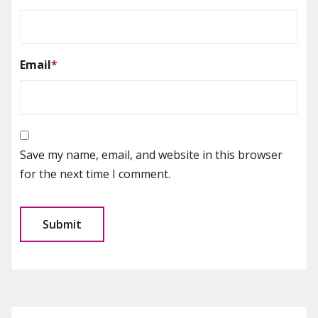
Email
*
Save my name, email, and website in this browser
for the next time I comment.