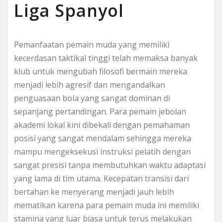
Liga Spanyol
Pemanfaatan pemain muda yang memiliki
kecerdasan taktikal tinggi telah memaksa banyak
klub untuk mengubah filosofi bermain mereka
menjadi lebih agresif dan mengandalkan
penguasaan bola yang sangat dominan di
sepanjang pertandingan. Para pemain jebolan
akademi lokal kini dibekali dengan pemahaman
posisi yang sangat mendalam sehingga mereka
mampu mengeksekusi instruksi pelatih dengan
sangat presisi tanpa membutuhkan waktu adaptasi
yang lama di tim utama. Kecepatan transisi dari
bertahan ke menyerang menjadi jauh lebih
mematikan karena para pemain muda ini memiliki
stamina yang luar biasa untuk terus melakukan