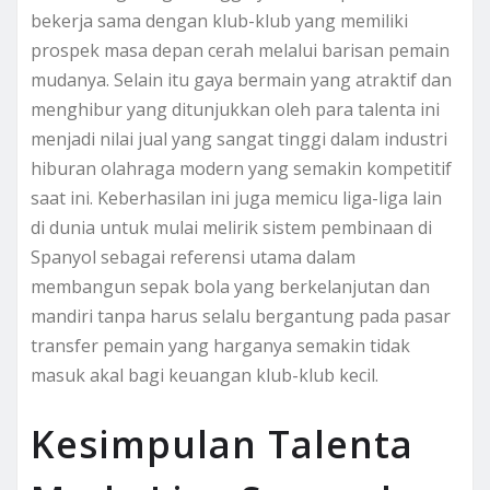
bekerja sama dengan klub-klub yang memiliki
prospek masa depan cerah melalui barisan pemain
mudanya. Selain itu gaya bermain yang atraktif dan
menghibur yang ditunjukkan oleh para talenta ini
menjadi nilai jual yang sangat tinggi dalam industri
hiburan olahraga modern yang semakin kompetitif
saat ini. Keberhasilan ini juga memicu liga-liga lain
di dunia untuk mulai melirik sistem pembinaan di
Spanyol sebagai referensi utama dalam
membangun sepak bola yang berkelanjutan dan
mandiri tanpa harus selalu bergantung pada pasar
transfer pemain yang harganya semakin tidak
masuk akal bagi keuangan klub-klub kecil.
Kesimpulan Talenta