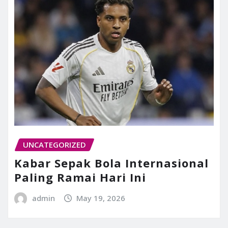
UNCATEGORIZED
Kabar Sepak Bola Internasional
Paling Ramai Hari Ini
admin
May 19, 2026