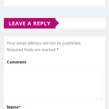
LEAVE A REPLY
Your email address will not be published.
Required fields are marked
*
Comment
Name
*