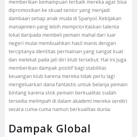
memberikan kemampuan terbaik mereka agar bisa
dipromosikan ke skuad senior yang menjadi
dambaan setiap anak muda di Spanyol. Kebijakan
manajemen yang lebih memprioritaskan talenta
lokal daripada membeli pemain mahal dari luar
negeri mulai membuahkan hasil manis dengan
terciptanya identitas permainan yang sangat kuat
dan melekat pada jati diri klub tersebut. Hal ini juga
memberikan dampak positif bagi stabilitas
keuangan klub karena mereka tidak perlu lagi
mengeluarkan dana fantastis untuk belanja pemain
bintang karena stok pemain berkualitas sudah
tersedia melimpah di dalam akademi mereka sendiri
secara cuma-cuma namun berkualitas dunia.
Dampak Global