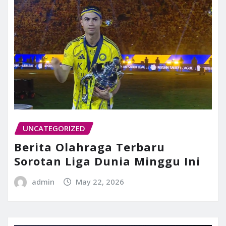
UNCATEGORIZED
Berita Olahraga Terbaru
Sorotan Liga Dunia Minggu Ini
admin
May 22, 2026