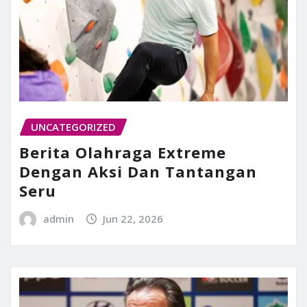
UNCATEGORIZED
Berita Olahraga Extreme
Dengan Aksi Dan Tantangan
Seru
admin
Jun 22, 2026