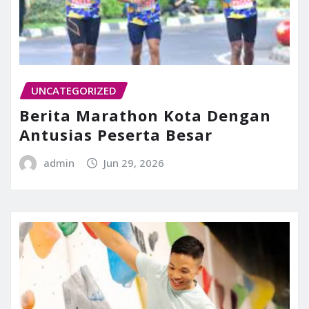
UNCATEGORIZED
Berita Marathon Kota Dengan
Antusias Peserta Besar
admin
Jun 29, 2026