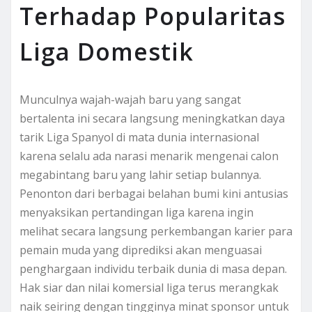
Terhadap Popularitas
Liga Domestik
Munculnya wajah-wajah baru yang sangat
bertalenta ini secara langsung meningkatkan daya
tarik Liga Spanyol di mata dunia internasional
karena selalu ada narasi menarik mengenai calon
megabintang baru yang lahir setiap bulannya.
Penonton dari berbagai belahan bumi kini antusias
menyaksikan pertandingan liga karena ingin
melihat secara langsung perkembangan karier para
pemain muda yang diprediksi akan menguasai
penghargaan individu terbaik dunia di masa depan.
Hak siar dan nilai komersial liga terus merangkak
naik seiring dengan tingginya minat sponsor untuk