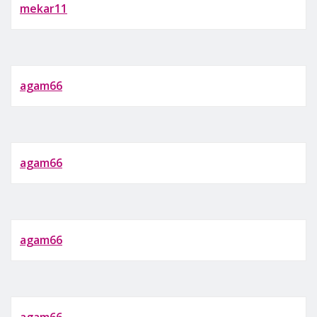
mekar11
agam66
agam66
agam66