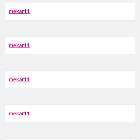
mekar11
mekar11
mekar11
mekar11