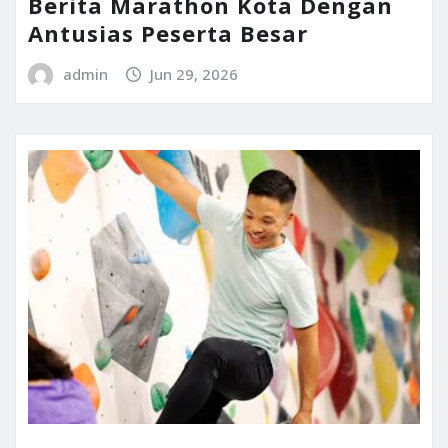
Berita Marathon Kota Dengan
Antusias Peserta Besar
admin
Jun 29, 2026