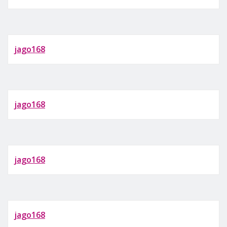
jago168
jago168
jago168
jago168