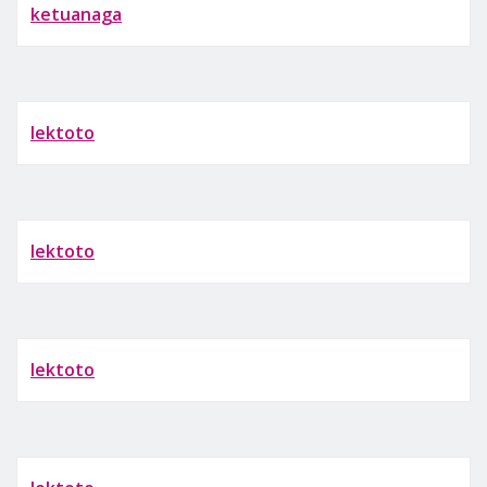
ketuanaga
lektoto
lektoto
lektoto