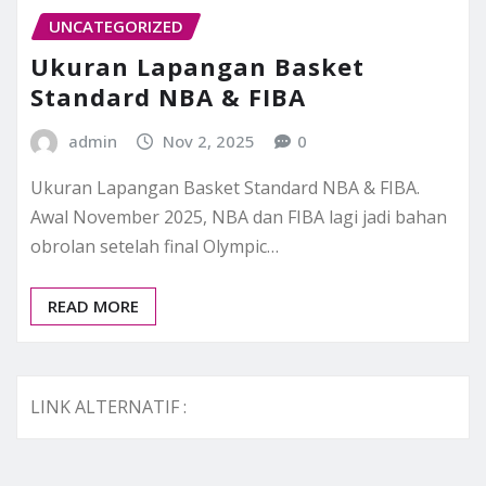
UNCATEGORIZED
Ukuran Lapangan Basket
Standard NBA & FIBA
admin
Nov 2, 2025
0
Ukuran Lapangan Basket Standard NBA & FIBA.
Awal November 2025, NBA dan FIBA lagi jadi bahan
obrolan setelah final Olympic…
READ MORE
LINK ALTERNATIF :