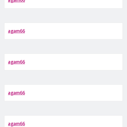
agam66
agam66
agam66
agam66
agam66