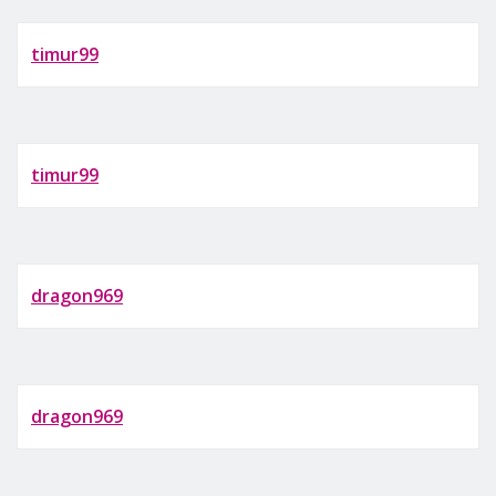
timur99
timur99
dragon969
dragon969