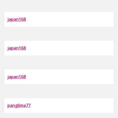
japan168
japan168
japan168
panglima77