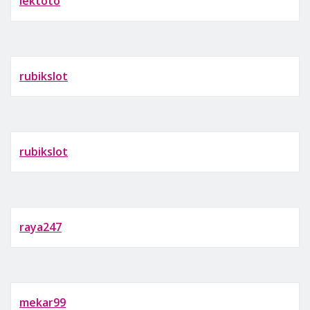
lektoto
rubikslot
rubikslot
raya247
mekar99