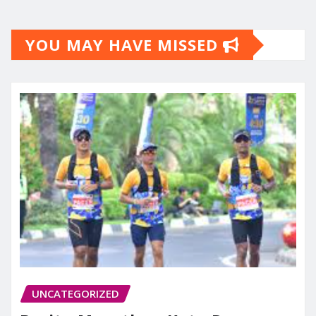
YOU MAY HAVE MISSED
UNCATEGORIZED