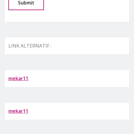
LINK ALTERNATIF :
mekar11
mekar11