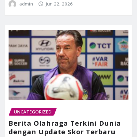
admin
Jun 22, 2026
UNCATEGORIZED
Berita Olahraga Terkini Dunia
dengan Update Skor Terbaru