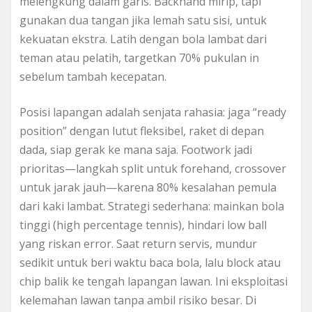
melengkung dalam garis. Backhand mirip, tapi
gunakan dua tangan jika lemah satu sisi, untuk
kekuatan ekstra. Latih dengan bola lambat dari
teman atau pelatih, targetkan 70% pukulan in
sebelum tambah kecepatan.
Posisi lapangan adalah senjata rahasia: jaga “ready
position” dengan lutut fleksibel, raket di depan
dada, siap gerak ke mana saja. Footwork jadi
prioritas—langkah split untuk forehand, crossover
untuk jarak jauh—karena 80% kesalahan pemula
dari kaki lambat. Strategi sederhana: mainkan bola
tinggi (high percentage tennis), hindari low ball
yang riskan error. Saat return servis, mundur
sedikit untuk beri waktu baca bola, lalu block atau
chip balik ke tengah lapangan lawan. Ini eksploitasi
kelemahan lawan tanpa ambil risiko besar. Di