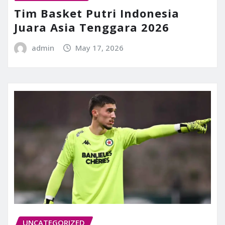
Tim Basket Putri Indonesia
Juara Asia Tenggara 2026
admin
May 17, 2026
UNCATEGORIZED