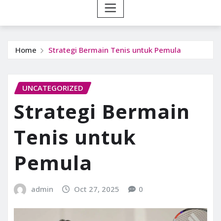
Home
Strategi Bermain Tenis untuk Pemula
UNCATEGORIZED
Strategi Bermain
Tenis untuk
Pemula
admin
Oct 27, 2025
0