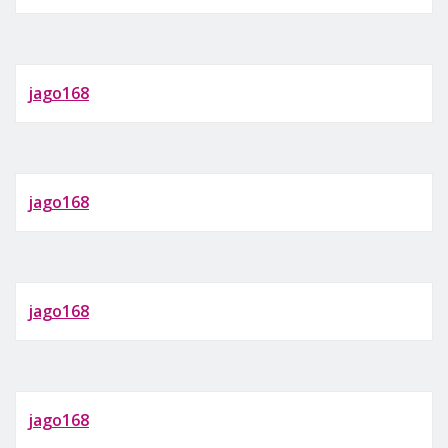
jago168
jago168
jago168
jago168