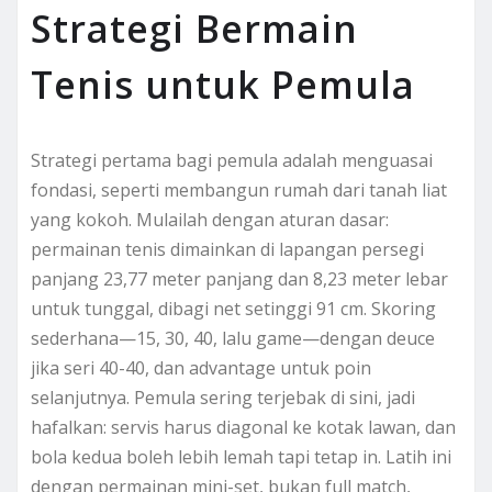
Strategi Bermain
Tenis untuk Pemula
Strategi pertama bagi pemula adalah menguasai
fondasi, seperti membangun rumah dari tanah liat
yang kokoh. Mulailah dengan aturan dasar:
permainan tenis dimainkan di lapangan persegi
panjang 23,77 meter panjang dan 8,23 meter lebar
untuk tunggal, dibagi net setinggi 91 cm. Skoring
sederhana—15, 30, 40, lalu game—dengan deuce
jika seri 40-40, dan advantage untuk poin
selanjutnya. Pemula sering terjebak di sini, jadi
hafalkan: servis harus diagonal ke kotak lawan, dan
bola kedua boleh lebih lemah tapi tetap in. Latih ini
dengan permainan mini-set, bukan full match,