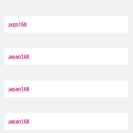
jago168
japan168
japan168
japan168