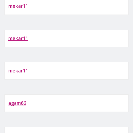
mekar11
mekar11
mekar11
agam66