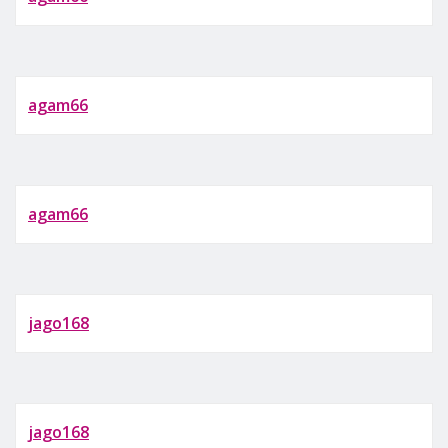
agam66
agam66
jago168
jago168