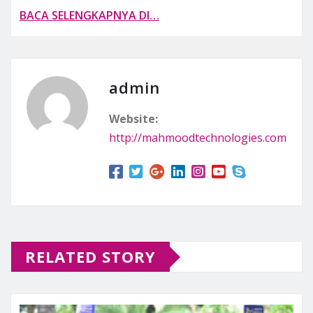
BACA SELENGKAPNYA DI…
admin
Website:
http://mahmoodtechnologies.com
RELATED STORY