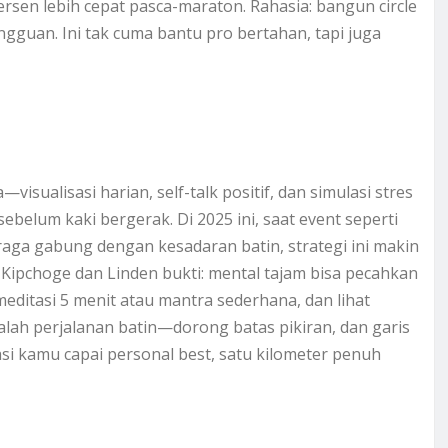
sen lebih cepat pasca-maraton. Rahasia: bangun circle
gguan. Ini tak cuma bantu pro bertahan, tapi juga
visualisasi harian, self-talk positif, dan simulasi stres
belum kaki bergerak. Di 2025 ini, saat event seperti
aga gabung dengan kesadaran batin, strategi ini makin
ti Kipchoge dan Linden bukti: mental tajam bisa pecahkan
 meditasi 5 menit atau mantra sederhana, dan lihat
alah perjalanan batin—dorong batas pikiran, dan garis
rasi kamu capai personal best, satu kilometer penuh