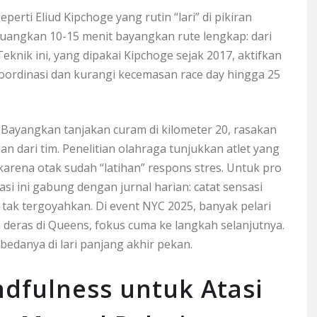
eperti Eliud Kipchoge yang rutin “lari” di pikiran
ia luangkan 10-15 menit bayangkan rute lengkap: dari
Teknik ini, yang dipakai Kipchoge sejak 2017, aktifkan
n koordinasi dan kurangi kecemasan race day hingga 25
k. Bayangkan tanjakan curam di kilometer 20, rasakan
n dari tim. Penelitian olahraga tunjukkan atlet yang
n, karena otak sudah “latihan” respons stres. Untuk pro
si ini gabung dengan jurnal harian: catat sensasi
g tak tergoyahkan. Di event NYC 2025, banyak pelari
 deras di Queens, fokus cuma ke langkah selanjutnya.
 bedanya di lari panjang akhir pekan.
indfulness untuk Atasi