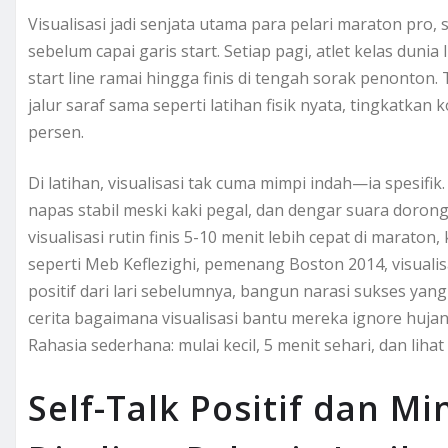
Visualisasi jadi senjata utama para pelari maraton pro, s
sebelum capai garis start. Setiap pagi, atlet kelas dun
start line ramai hingga finis di tengah sorak penonton. 
jalur saraf sama seperti latihan fisik nyata, tingkatka
persen.
Di latihan, visualisasi tak cuma mimpi indah—ia spesifi
napas stabil meski kaki pegal, dan dengar suara doronga
visualisasi rutin finis 5-10 menit lebih cepat di marato
seperti Meb Keflezighi, pemenang Boston 2014, visualisa
positif dari lari sebelumnya, bangun narasi sukses yan
cerita bagaimana visualisasi bantu mereka ignore hujan
Rahasia sederhana: mulai kecil, 5 menit sehari, dan lihat
Self-Talk Positif dan M