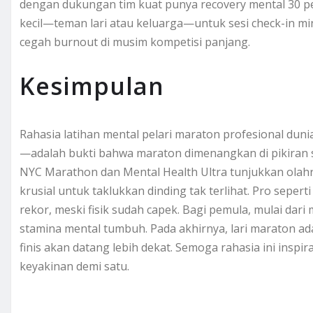
dengan dukungan tim kuat punya recovery mental 30 per
kecil—teman lari atau keluarga—untuk sesi check-in min
cegah burnout di musim kompetisi panjang.
Kesimpulan
Rahasia latihan mental pelari maraton profesional dunia—
—adalah bukti bahwa maraton dimenangkan di pikiran se
NYC Marathon dan Mental Health Ultra tunjukkan olahr
krusial untuk taklukkan dinding tak terlihat. Pro seper
rekor, meski fisik sudah capek. Bagi pemula, mulai dari
stamina mental tumbuh. Pada akhirnya, lari maraton ad
finis akan datang lebih dekat. Semoga rahasia ini inspi
keyakinan demi satu.