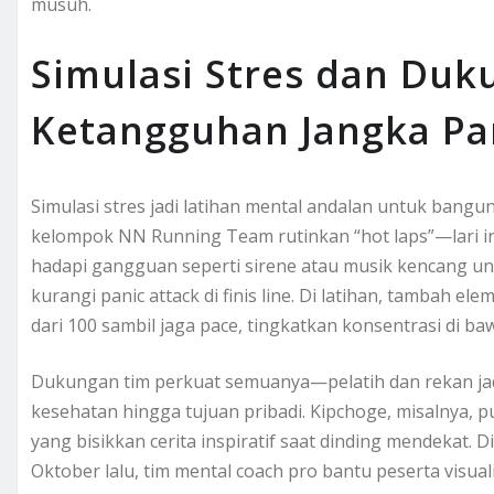
musuh.
Simulasi Stres dan Duk
Ketangguhan Jangka Pa
Simulasi stres jadi latihan mental andalan untuk bangu
kelompok NN Running Team rutinkan “hot laps”—lari int
hadapi gangguan seperti sirene atau musik kencang untuk
kurangi panic attack di finis line. Di latihan, tambah e
dari 100 sambil jaga pace, tingkatkan konsentrasi di b
Dukungan tim perkuat semuanya—pelatih dan rekan jadi 
kesehatan hingga tujuan pribadi. Kipchoge, misalnya, p
yang bisikkan cerita inspiratif saat dinding mendekat.
Oktober lalu, tim mental coach pro bantu peserta visuali