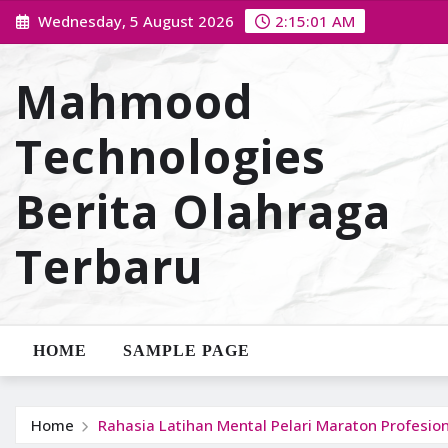
Skip
Wednesday, 5 August 2026
2:15:02 AM
to
content
Mahmood
Technologies
Berita Olahraga
Terbaru
HOME
SAMPLE PAGE
Home
Rahasia Latihan Mental Pelari Maraton Profesio