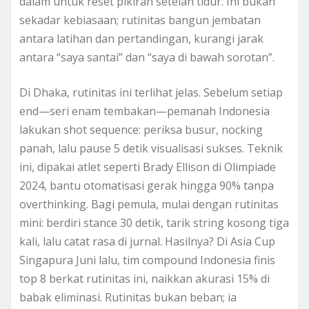
dalam untuk reset pikiran setelah tidur. Ini bukan
sekadar kebiasaan; rutinitas bangun jembatan
antara latihan dan pertandingan, kurangi jarak
antara “saya santai” dan “saya di bawah sorotan”.
Di Dhaka, rutinitas ini terlihat jelas. Sebelum setiap
end—seri enam tembakan—pemanah Indonesia
lakukan shot sequence: periksa busur, nocking
panah, lalu pause 5 detik visualisasi sukses. Teknik
ini, dipakai atlet seperti Brady Ellison di Olimpiade
2024, bantu otomatisasi gerak hingga 90% tanpa
overthinking. Bagi pemula, mulai dengan rutinitas
mini: berdiri stance 30 detik, tarik string kosong tiga
kali, lalu catat rasa di jurnal. Hasilnya? Di Asia Cup
Singapura Juni lalu, tim compound Indonesia finis
top 8 berkat rutinitas ini, naikkan akurasi 15% di
babak eliminasi. Rutinitas bukan beban; ia