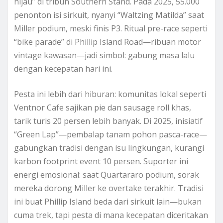
hijau” di tribun Southern Stand. Pada 2025, 55.000
penonton isi sirkuit, nyanyi “Waltzing Matilda” saat
Miller podium, meski finis P3. Ritual pre-race seperti
“bike parade” di Phillip Island Road—ribuan motor
vintage kawasan—jadi simbol: gabung masa lalu
dengan kecepatan hari ini.
Pesta ini lebih dari hiburan: komunitas lokal seperti
Ventnor Cafe sajikan pie dan sausage roll khas,
tarik turis 20 persen lebih banyak. Di 2025, inisiatif
“Green Lap”—pembalap tanam pohon pasca-race—
gabungkan tradisi dengan isu lingkungan, kurangi
karbon footprint event 10 persen. Suporter ini
energi emosional: saat Quartararo podium, sorak
mereka dorong Miller ke overtake terakhir. Tradisi
ini buat Phillip Island beda dari sirkuit lain—bukan
cuma trek, tapi pesta di mana kecepatan diceritakan