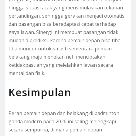
hingga situasi acak yang mensimulasikan tekanan
pertandingan, sehingga gerakan menjadi otomatis
dan pasangan bisa beradaptasi cepat terhadap
gaya lawan. Sinergi ini membuat pasangan tidak
mudah diprediksi, karena pemain depan bisa tiba-
tiba mundur untuk smash sementara pemain
belakang maju menekan net, menciptakan
ketidakpastian yang melelahkan lawan secara
mental dan fisik.
Kesimpulan
Peran pemain depan dan belakang di badminton
ganda modern pada 2026 ini saling melengkapi
secara sempurna, di mana pemain depan