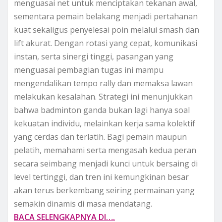
menguasai net untuk menciptakan tekanan awal,
sementara pemain belakang menjadi pertahanan
kuat sekaligus penyelesai poin melalui smash dan
lift akurat. Dengan rotasi yang cepat, komunikasi
instan, serta sinergi tinggi, pasangan yang
menguasai pembagian tugas ini mampu
mengendalikan tempo rally dan memaksa lawan
melakukan kesalahan. Strategi ini menunjukkan
bahwa badminton ganda bukan lagi hanya soal
kekuatan individu, melainkan kerja sama kolektif
yang cerdas dan terlatih. Bagi pemain maupun
pelatih, memahami serta mengasah kedua peran
secara seimbang menjadi kunci untuk bersaing di
level tertinggi, dan tren ini kemungkinan besar
akan terus berkembang seiring permainan yang
semakin dinamis di masa mendatang.
BACA SELENGKAPNYA DI….