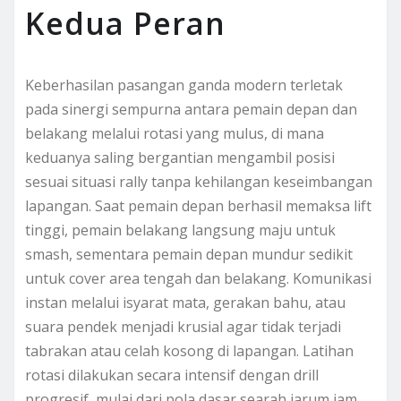
Kedua Peran
Keberhasilan pasangan ganda modern terletak
pada sinergi sempurna antara pemain depan dan
belakang melalui rotasi yang mulus, di mana
keduanya saling bergantian mengambil posisi
sesuai situasi rally tanpa kehilangan keseimbangan
lapangan. Saat pemain depan berhasil memaksa lift
tinggi, pemain belakang langsung maju untuk
smash, sementara pemain depan mundur sedikit
untuk cover area tengah dan belakang. Komunikasi
instan melalui isyarat mata, gerakan bahu, atau
suara pendek menjadi krusial agar tidak terjadi
tabrakan atau celah kosong di lapangan. Latihan
rotasi dilakukan secara intensif dengan drill
progresif, mulai dari pola dasar searah jarum jam