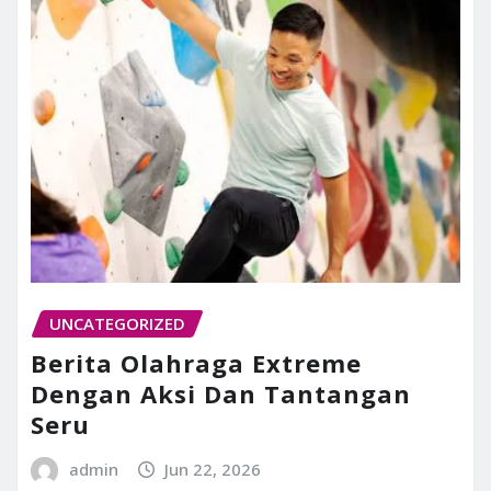
UNCATEGORIZED
Berita Olahraga Extreme
Dengan Aksi Dan Tantangan
Seru
admin
Jun 22, 2026