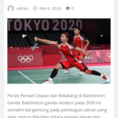
admin
Feb 6, 2026
0
Peran Pemain Depan dan Belakang di Badminton
Ganda. Badminton ganda modern pada 2026 ini
semakin bergantung pada pembagian peran yang
jelas namun fleksibel antara pemain depan dan