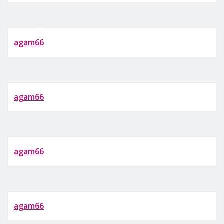
agam66
agam66
agam66
agam66