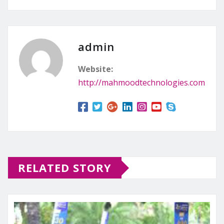
admin
Website:
http://mahmoodtechnologies.com
RELATED STORY