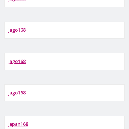
jago168
jago168
jago168
japan168