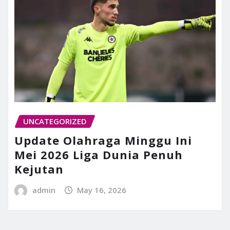
UNCATEGORIZED
Update Olahraga Minggu Ini
Mei 2026 Liga Dunia Penuh
Kejutan
admin
May 16, 2026