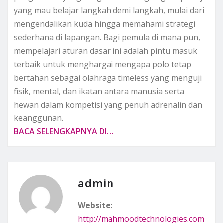
yang mau belajar langkah demi langkah, mulai dari
mengendalikan kuda hingga memahami strategi
sederhana di lapangan. Bagi pemula di mana pun,
mempelajari aturan dasar ini adalah pintu masuk
terbaik untuk menghargai mengapa polo tetap
bertahan sebagai olahraga timeless yang menguji
fisik, mental, dan ikatan antara manusia serta
hewan dalam kompetisi yang penuh adrenalin dan
keanggunan.
BACA SELENGKAPNYA DI…
admin
Website:
http://mahmoodtechnologies.com