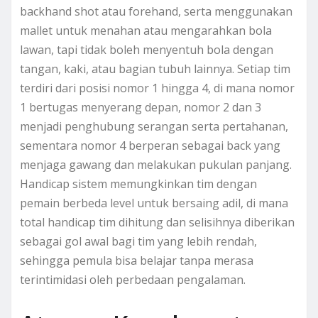
backhand shot atau forehand, serta menggunakan
mallet untuk menahan atau mengarahkan bola
lawan, tapi tidak boleh menyentuh bola dengan
tangan, kaki, atau bagian tubuh lainnya. Setiap tim
terdiri dari posisi nomor 1 hingga 4, di mana nomor
1 bertugas menyerang depan, nomor 2 dan 3
menjadi penghubung serangan serta pertahanan,
sementara nomor 4 berperan sebagai back yang
menjaga gawang dan melakukan pukulan panjang.
Handicap sistem memungkinkan tim dengan
pemain berbeda level untuk bersaing adil, di mana
total handicap tim dihitung dan selisihnya diberikan
sebagai gol awal bagi tim yang lebih rendah,
sehingga pemula bisa belajar tanpa merasa
terintimidasi oleh perbedaan pengalaman.