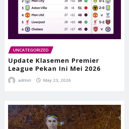
UNCATEGORIZED
Update Klasemen Premier
League Pekan Ini Mei 2026
admin
May 23, 2026