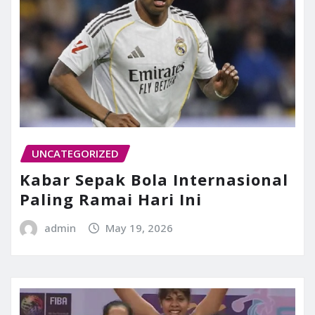
UNCATEGORIZED
Kabar Sepak Bola Internasional
Paling Ramai Hari Ini
admin
May 19, 2026