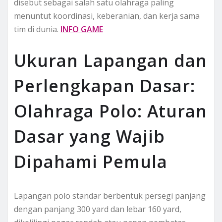
disebut sebagai salah satu olahraga paling
menuntut koordinasi, keberanian, dan kerja sama
tim di dunia.
INFO GAME
Ukuran Lapangan dan
Perlengkapan Dasar:
Olahraga Polo: Aturan
Dasar yang Wajib
Dipahami Pemula
Lapangan polo standar berbentuk persegi panjang
dengan panjang 300 yard dan lebar 160 yard,