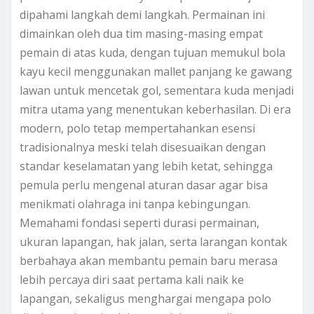
dipahami langkah demi langkah. Permainan ini
dimainkan oleh dua tim masing-masing empat
pemain di atas kuda, dengan tujuan memukul bola
kayu kecil menggunakan mallet panjang ke gawang
lawan untuk mencetak gol, sementara kuda menjadi
mitra utama yang menentukan keberhasilan. Di era
modern, polo tetap mempertahankan esensi
tradisionalnya meski telah disesuaikan dengan
standar keselamatan yang lebih ketat, sehingga
pemula perlu mengenal aturan dasar agar bisa
menikmati olahraga ini tanpa kebingungan.
Memahami fondasi seperti durasi permainan,
ukuran lapangan, hak jalan, serta larangan kontak
berbahaya akan membantu pemain baru merasa
lebih percaya diri saat pertama kali naik ke
lapangan, sekaligus menghargai mengapa polo