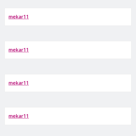
mekar11
mekar11
mekar11
mekar11