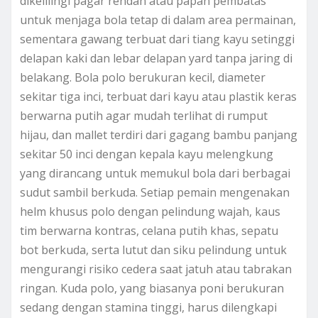
dikelilingi pagar rendah atau papan pembatas
untuk menjaga bola tetap di dalam area permainan,
sementara gawang terbuat dari tiang kayu setinggi
delapan kaki dan lebar delapan yard tanpa jaring di
belakang. Bola polo berukuran kecil, diameter
sekitar tiga inci, terbuat dari kayu atau plastik keras
berwarna putih agar mudah terlihat di rumput
hijau, dan mallet terdiri dari gagang bambu panjang
sekitar 50 inci dengan kepala kayu melengkung
yang dirancang untuk memukul bola dari berbagai
sudut sambil berkuda. Setiap pemain mengenakan
helm khusus polo dengan pelindung wajah, kaus
tim berwarna kontras, celana putih khas, sepatu
bot berkuda, serta lutut dan siku pelindung untuk
mengurangi risiko cedera saat jatuh atau tabrakan
ringan. Kuda polo, yang biasanya poni berukuran
sedang dengan stamina tinggi, harus dilengkapi