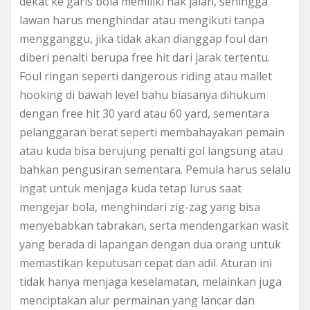
dekat ke garis bola memiliki hak jalan, sehingga
lawan harus menghindar atau mengikuti tanpa
mengganggu, jika tidak akan dianggap foul dan
diberi penalti berupa free hit dari jarak tertentu.
Foul ringan seperti dangerous riding atau mallet
hooking di bawah level bahu biasanya dihukum
dengan free hit 30 yard atau 60 yard, sementara
pelanggaran berat seperti membahayakan pemain
atau kuda bisa berujung penalti gol langsung atau
bahkan pengusiran sementara. Pemula harus selalu
ingat untuk menjaga kuda tetap lurus saat
mengejar bola, menghindari zig-zag yang bisa
menyebabkan tabrakan, serta mendengarkan wasit
yang berada di lapangan dengan dua orang untuk
memastikan keputusan cepat dan adil. Aturan ini
tidak hanya menjaga keselamatan, melainkan juga
menciptakan alur permainan yang lancar dan