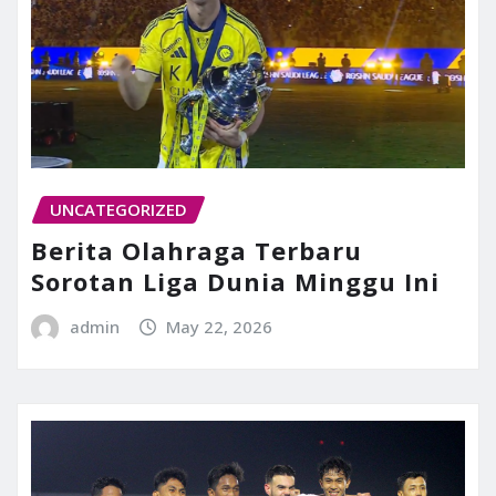
UNCATEGORIZED
Berita Olahraga Terbaru
Sorotan Liga Dunia Minggu Ini
admin
May 22, 2026