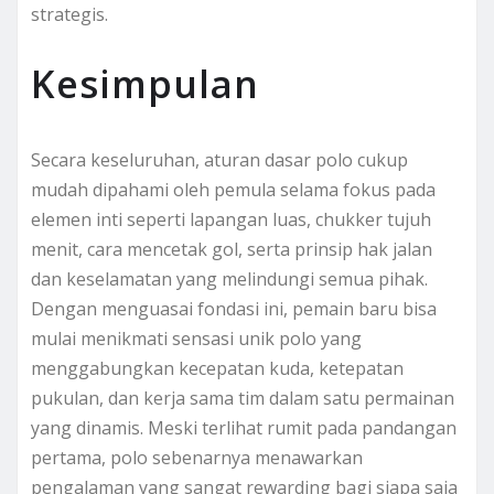
strategis.
Kesimpulan
Secara keseluruhan, aturan dasar polo cukup
mudah dipahami oleh pemula selama fokus pada
elemen inti seperti lapangan luas, chukker tujuh
menit, cara mencetak gol, serta prinsip hak jalan
dan keselamatan yang melindungi semua pihak.
Dengan menguasai fondasi ini, pemain baru bisa
mulai menikmati sensasi unik polo yang
menggabungkan kecepatan kuda, ketepatan
pukulan, dan kerja sama tim dalam satu permainan
yang dinamis. Meski terlihat rumit pada pandangan
pertama, polo sebenarnya menawarkan
pengalaman yang sangat rewarding bagi siapa saja