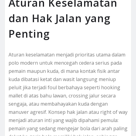
Aturan Keselamatan
dan Hak Jalan yang
Penting
Aturan keselamatan menjadi prioritas utama dalam
polo modern untuk mencegah cedera serius pada
pemain maupun kuda, di mana kontak fisik antar
kuda dibatasi ketat dan wasit langsung meniup
peluit jika terjadi foul berbahaya seperti hooking
mallet di atas bahu lawan, crossing jalur secara
sengaja, atau membahayakan kuda dengan
manuver agresif. Konsep hak jalan atau right of way
menjadi aturan inti yang wajib dipahami pemula:
pemain yang sedang mengejar bola dari arah paling