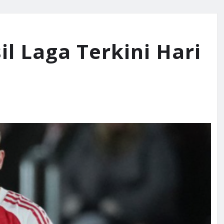
l Laga Terkini Hari