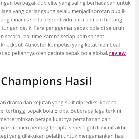
ngan berbagai klub elite yang saling berhadapan untuk
 laga yang berlangsung selalu menjadi sorotan publik
yang dinamis serta aksi individu para pemain bintang
ungan detik. Para penggemar sepak bola di seluruh
 secara real time karena setiap poin sangat
 knockout. Atmosfer kompetisi yang ketat membuat
etiap pekannya oleh pecinta sepak bola global.
review
 Champions Hasil
n drama dan kejutan yang sulit diprediksi karena
el tertinggi sepak bola Eropa. Beberapa laga terkini
g mencerminkan betapa kuatnya pertahanan dan
yak momen penting tercipta seperti gol di menit akhir
ategi yang dilakukan pelatih untuk mengamankan hasil