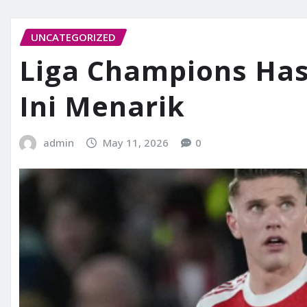
UNCATEGORIZED
Liga Champions Hasi
Ini Menarik
admin
May 11, 2026
0