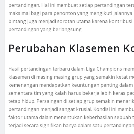
pertandingan. Hal ini membuat setiap pertandingan t
maksimal bagi para penonton yang mengikuti jalannya l
bintang juga menjadi sorotan utama karena kontribusi 
pertandingan yang berlangsung.
Perubahan Klasemen K
Hasil pertandingan terbaru dalam Liga Champions me
klasemen di masing masing grup yang semakin ketat me
kemenangan mendapatkan keuntungan penting dalam up
sementara tim yang kalah harus bekerja lebih keras p
tetap hidup. Persaingan di setiap grup semakin menarik
pertandingan menjadi sangat krusial. Kondisi ini membu
faktor utama dalam menentukan keberhasilan sebuah ti
terjadi secara signifikan hanya dalam satu pertandinga