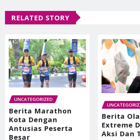
RELATED STORY
UNCATEGORIZED
UNCATEGORIZ
Berita Marathon
Berita Ol
Kota Dengan
Extreme 
Antusias Peserta
Aksi Dan
Besar