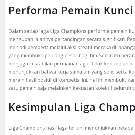
Performa Pemain Kunci
Dalam setiap laga Liga Champions performa pemain kun
mengubah jalannya pertandingan secara signifikan. Pem
menjadi pembeda melalui aksi kreatif mereka di lapang
yang membuka peluang besar bagi tim. Selain itu peran
menjaga kestabilan permainan agar tidak kebobolan d
menunjukkan bahwa kerja sama tim yang solid serta ko
meraih hasil positif di kompetisi ini. Hal ini membukt
satu pemain saja melainkan kekuatan kolektif seluruh t
Kesimpulan Liga Champ
Liga Champions hasil laga terkini menunjukkan betapa 