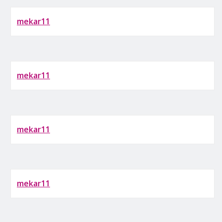
mekar11
mekar11
mekar11
mekar11