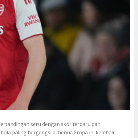
pertandingan seru dengan skor terbaru dan
ola paling bergengsi di benua Eropa ini kembali