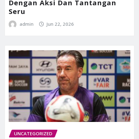
Dengan Aksi Dan Tantangan
Seru
admin
Jun 22, 2026
UNCATEGORIZED