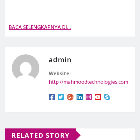
BACA SELENGKAPNYA DI…
admin
Website:
http://mahmoodtechnologies.com
RELATED STORY