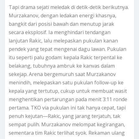
Tapi drama sejati meledak di detik-detik berikutnya.
Murzakanov, dengan ledakan energi khasnya,
bangkit dari posisi bawah dan menutup jarak
secara eksplosif. Ia menghindari tendangan
lanjutan Rakic, lalu melepaskan pukulan kanan
pendek yang tepat mengenai dagu lawan. Pukulan
itu seperti palu godam: kepala Rakic terpental ke
belakang, tubuhnya ambruk ke kanvas dalam
sekejap. Arena bergemuruh saat Murzakanov
menindih, melepaskan satu pukulan follow-up ke
kepala yang tertutup, cukup untuk membuat wasit
menghentikan pertarungan pada menit 3:11 ronde
pertama. TKO via pukulan ini tak hanya cepat, tapi
penuh kejutan—Rakic, yang jarang terjatuh, tak
sempat pulih. Murzakanov melompat kegirangan,
sementara tim Rakic terlihat syok. Rekaman ulang