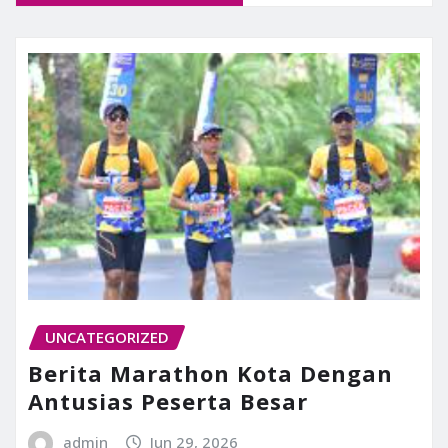
UNCATEGORIZED
Berita Marathon Kota Dengan
Antusias Peserta Besar
admin
Jun 29, 2026