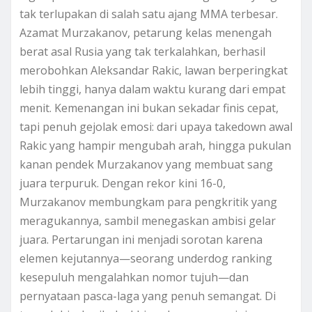
tak terlupakan di salah satu ajang MMA terbesar.
Azamat Murzakanov, petarung kelas menengah
berat asal Rusia yang tak terkalahkan, berhasil
merobohkan Aleksandar Rakic, lawan berperingkat
lebih tinggi, hanya dalam waktu kurang dari empat
menit. Kemenangan ini bukan sekadar finis cepat,
tapi penuh gejolak emosi: dari upaya takedown awal
Rakic yang hampir mengubah arah, hingga pukulan
kanan pendek Murzakanov yang membuat sang
juara terpuruk. Dengan rekor kini 16-0,
Murzakanov membungkam para pengkritik yang
meragukannya, sambil menegaskan ambisi gelar
juara. Pertarungan ini menjadi sorotan karena
elemen kejutannya—seorang underdog ranking
kesepuluh mengalahkan nomor tujuh—dan
pernyataan pasca-laga yang penuh semangat. Di