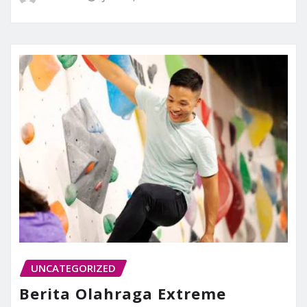
UNCATEGORIZED
Berita Olahraga Extreme