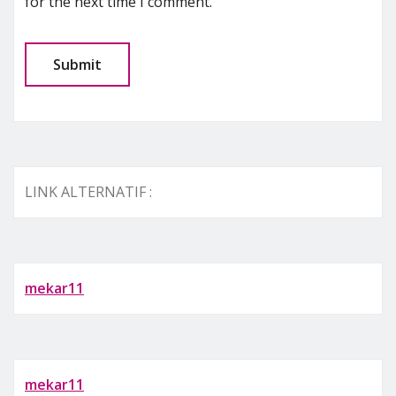
for the next time I comment.
LINK ALTERNATIF :
mekar11
mekar11