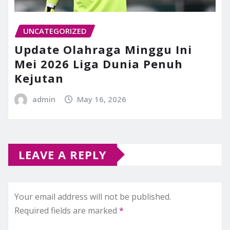
UNCATEGORIZED
Update Olahraga Minggu Ini
Mei 2026 Liga Dunia Penuh
Kejutan
admin
May 16, 2026
LEAVE A REPLY
Your email address will not be published.
Required fields are marked
*