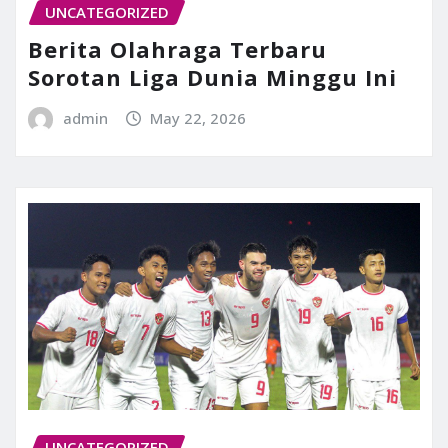
UNCATEGORIZED
Berita Olahraga Terbaru
Sorotan Liga Dunia Minggu Ini
admin
May 22, 2026
UNCATEGORIZED