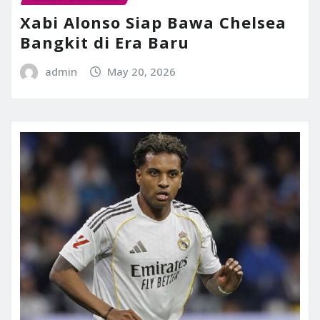
Xabi Alonso Siap Bawa Chelsea
Bangkit di Era Baru
admin
May 20, 2026