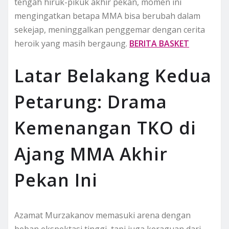
tengah hiruk-pikuk akhir pekan, momen ini
mengingatkan betapa MMA bisa berubah dalam
sekejap, meninggalkan penggemar dengan cerita
heroik yang masih bergaung.
BERITA BASKET
Latar Belakang Kedua
Petarung: Drama
Kemenangan TKO di
Ajang MMA Akhir
Pekan Ini
Azamat Murzakanov memasuki arena dengan