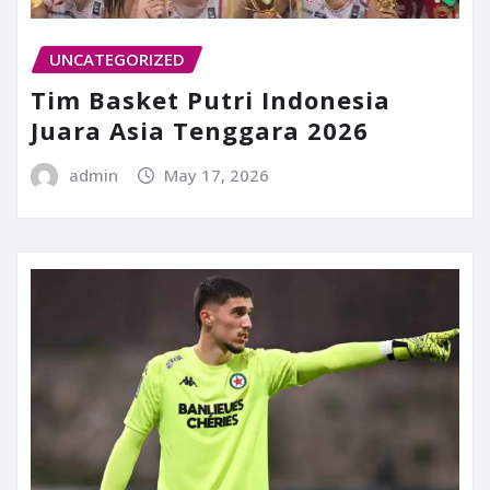
UNCATEGORIZED
Tim Basket Putri Indonesia
Juara Asia Tenggara 2026
admin
May 17, 2026