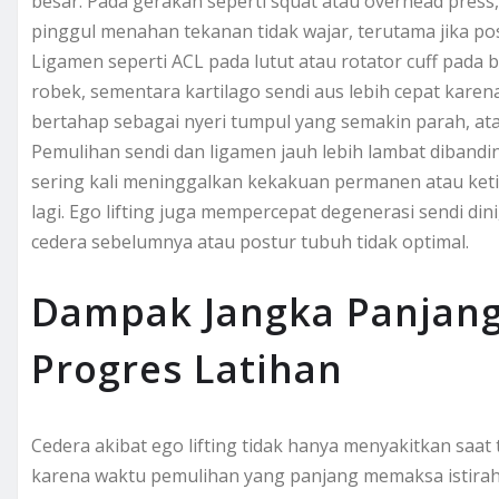
besar. Pada gerakan seperti squat atau overhead press
pinggul menahan tekanan tidak wajar, terutama jika posisi
Ligamen seperti ACL pada lutut atau rotator cuff pa
robek, sementara kartilago sendi aus lebih cepat karen
bertahap sebagai nyeri tumpul yang semakin parah, ata
Pemulihan sendi dan ligamen jauh lebih lambat diban
sering kali meninggalkan kekakuan permanen atau ketid
lagi. Ego lifting juga mempercepat degenerasi sendi din
cedera sebelumnya atau postur tubuh tidak optimal.
Dampak Jangka Panjan
Progres Latihan
Cedera akibat ego lifting tidak hanya menyakitkan saat
karena waktu pemulihan yang panjang memaksa istirahat