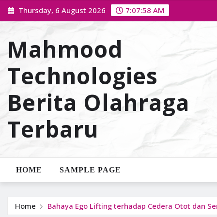
Skip
Thursday, 6 August 2026
7:07:59 AM
to
content
Mahmood
Technologies
Berita Olahraga
Terbaru
HOME
SAMPLE PAGE
Home
Bahaya Ego Lifting terhadap Cedera Otot dan Se