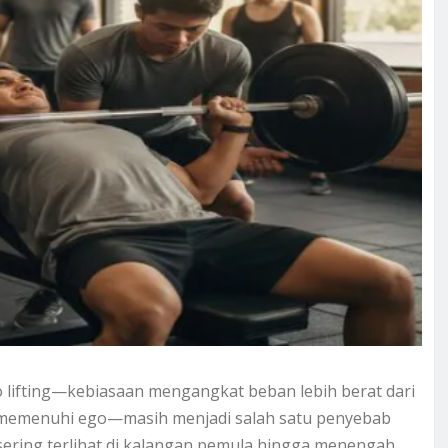
o lifting—kebiasaan mengangkat beban lebih berat dari
u memenuhi ego—masih menjadi salah satu penyebab
sering terlihat di kalangan pemula hingga menengah