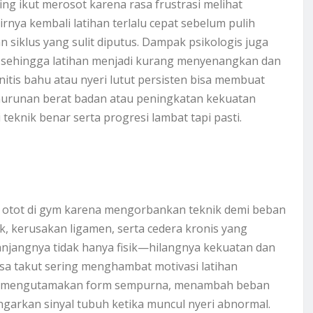
ng ikut merosot karena rasa frustrasi melihat
nya kembali latihan terlalu cepat sebelum pulih
siklus yang sulit diputus. Dampak psikologis juga
, sehingga latihan menjadi kurang menyenangkan dan
dinitis bahu atau nyeri lutut persisten bisa membuat
nurunan berat badan atau peningkatan kekuatan
teknik benar serta progresi lambat tapi pasti.
an otot di gym karena mengorbankan teknik demi beban
, kerusakan ligamen, serta cedera kronis yang
jangnya tidak hanya fisik—hilangnya kekuatan dan
asa takut sering menghambat motivasi latihan
lalu mengutamakan form sempurna, menambah beban
garkan sinyal tubuh ketika muncul nyeri abnormal.