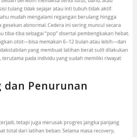
, beban berlebih memaksa sendi lutut, bahu, atau
 tulang tidak sejajar atau inti tubuh tidak aktif.
da bahu mudah mengalami regangan berulang hingga
a gesekan abnormal. Cedera ini sering muncul secara
u tiba-tiba sebagai “pop” disertai pembengkakan hebat.
dingkan otot—bisa memakan 6–12 bulan atau lebih—dan
akstabilan yang membuat latihan berat sulit dilakukan
i, terutama pada individu yang sudah memiliki riwayat
g dan Penurunan
 terjadi, tetapi juga merusak progres jangka panjang
 total dari latihan beban. Selama masa recovery,