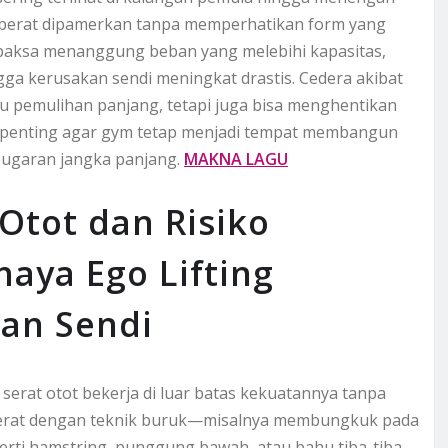
n berat dipamerkan tanpa memperhatikan form yang
rpaksa menanggung beban yang melebihi kapasitas,
gga kerusakan sendi meningkat drastis. Cedera akibat
u pemulihan panjang, tetapi juga bisa menghentikan
i penting agar gym tetap menjadi tempat membangun
ugaran jangka panjang.
MAKNA LAGU
Otot dan Risiko
aya Ego Lifting
dan Sendi
serat otot bekerja di luar batas kekuatannya tanpa
 berat dengan teknik buruk—misalnya membungkuk pada
erti hamstring, punggung bawah, atau bahu tiba-tiba