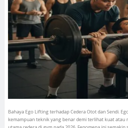
Bahaya Ego Lifting terhadap Cedera Otot dan Sendi. Eg
kemampuan teknik yang benar demi terlihat kuat ata
utama cedera di gym pada 2026. Fenomena ini semakin 