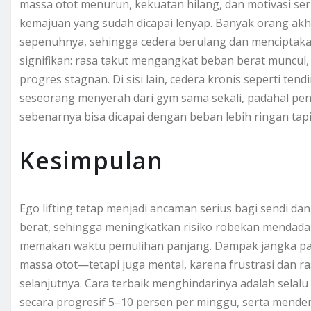
massa otot menurun, kekuatan hilang, dan motivasi seri
kemajuan yang sudah dicapai lenyap. Banyak orang akhir
sepenuhnya, sehingga cedera berulang dan menciptakan 
signifikan: rasa takut mengangkat beban berat muncul
progres stagnan. Di sisi lain, cedera kronis seperti ten
seseorang menyerah dari gym sama sekali, padahal pe
sebenarnya bisa dicapai dengan beban lebih ringan tapi 
Kesimpulan
Ego lifting tetap menjadi ancaman serius bagi sendi d
berat, sehingga meningkatkan risiko robekan mendadak
memakan waktu pemulihan panjang. Dampak jangka pan
massa otot—tetapi juga mental, karena frustrasi dan r
selanjutnya. Cara terbaik menghindarinya adalah se
secara progresif 5–10 persen per minggu, serta menden