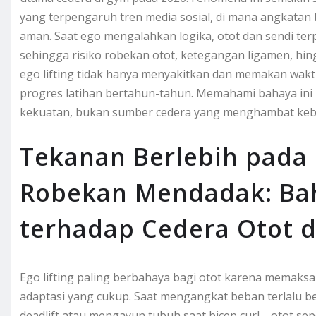
yang terpengaruh tren media sosial, di mana angkata
aman. Saat ego mengalahkan logika, otot dan sendi te
sehingga risiko robekan otot, ketegangan ligamen, hin
ego lifting tidak hanya menyakitkan dan memakan wakt
progres latihan bertahun-tahun. Memahami bahaya in
kekuatan, bukan sumber cedera yang menghambat keb
Tekanan Berlebih pada 
Robekan Mendadak: Bah
terhadap Cedera Otot 
Ego lifting paling berbahaya bagi otot karena memaksa 
adaptasi yang cukup. Saat mengangkat beban terlalu
deadlift atau mengayun tubuh saat bicep curl—otot sep