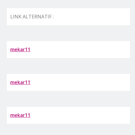
LINK ALTERNATIF :
mekar11
mekar11
mekar11