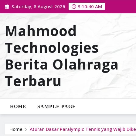
Skip
Saturday, 8 August 2026
3:10:41 AM
to
content
Mahmood
Technologies
Berita Olahraga
Terbaru
HOME
SAMPLE PAGE
Home
Aturan Dasar Paralympic Tennis yang Wajib Dike