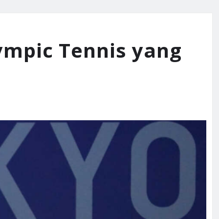
ympic Tennis yang