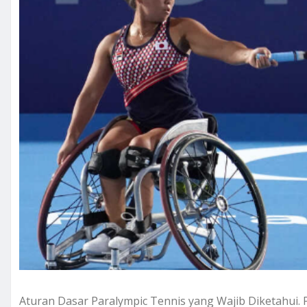
Aturan Dasar Paralympic Tennis yang Wajib Diketahui. P