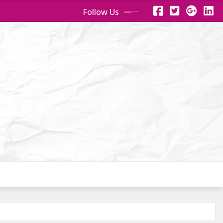
Follow Us