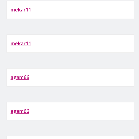
mekar11
mekar11
agam66
agam66