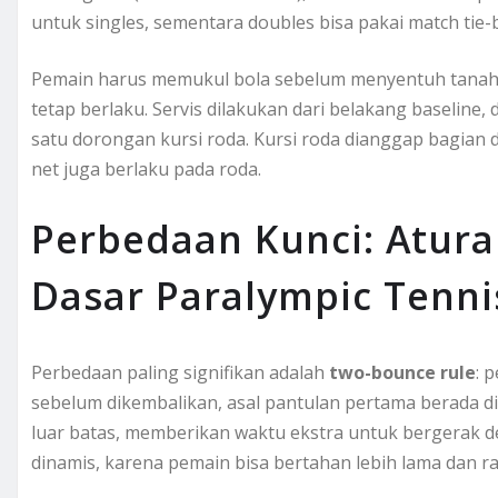
untuk singles, sementara doubles bisa pakai match tie-b
Pemain harus memukul bola sebelum menyentuh tanah lebi
tetap berlaku. Servis dilakukan dari belakang baseline
satu dorongan kursi roda. Kursi roda dianggap bagian d
net juga berlaku pada roda.
Perbedaan Kunci: Atura
Dasar Paralympic Tenni
Perbedaan paling signifikan adalah
two-bounce rule
: 
sebelum dikembalikan, asal pantulan pertama berada di
luar batas, memberikan waktu ekstra untuk bergerak d
dinamis, karena pemain bisa bertahan lebih lama dan ral