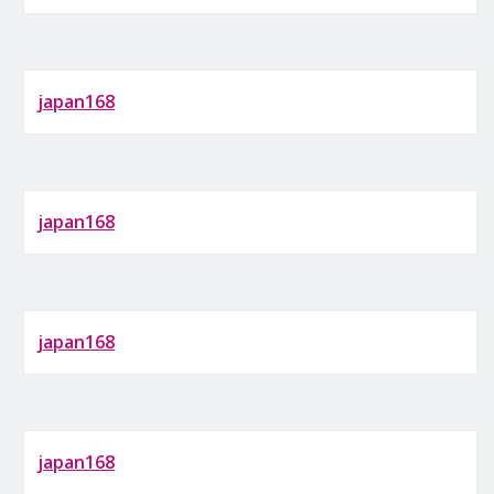
japan168
japan168
japan168
japan168