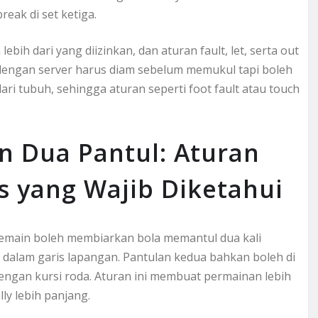
reak di set ketiga.
h dari yang diizinkan, dan aturan fault, let, serta out
, dengan server harus diam sebelum memukul tapi boleh
ari tubuh, sehingga aturan seperti foot fault atau touch
n Dua Pantul: Aturan
s yang Wajib Diketahui
pemain boleh membiarkan bola memantul dua kali
 dalam garis lapangan. Pantulan kedua bahkan boleh di
engan kursi roda. Aturan ini membuat permainan lebih
ly lebih panjang.