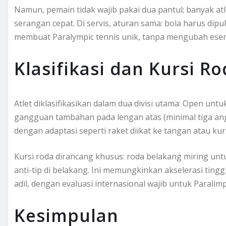
Namun, pemain tidak wajib pakai dua pantul; banyak atle
serangan cepat. Di servis, aturan sama: bola harus dip
membuat Paralympic tennis unik, tanpa mengubah esensi
Klasifikasi dan Kursi R
Atlet diklasifikasikan dalam dua divisi utama: Open un
gangguan tambahan pada lengan atas (minimal tiga an
dengan adaptasi seperti raket diikat ke tangan atau ku
Kursi roda dirancang khusus: roda belakang miring untuk
anti-tip di belakang. Ini memungkinkan akselerasi tingg
adil, dengan evaluasi internasional wajib untuk Paralimp
Kesimpulan