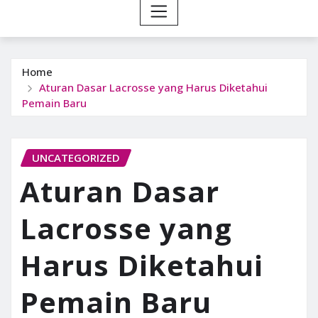
Home
Aturan Dasar Lacrosse yang Harus Diketahui
Pemain Baru
UNCATEGORIZED
Aturan Dasar
Lacrosse yang
Harus Diketahui
Pemain Baru