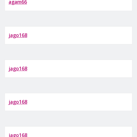
agam66
jago168
jago168
jago168
jago168