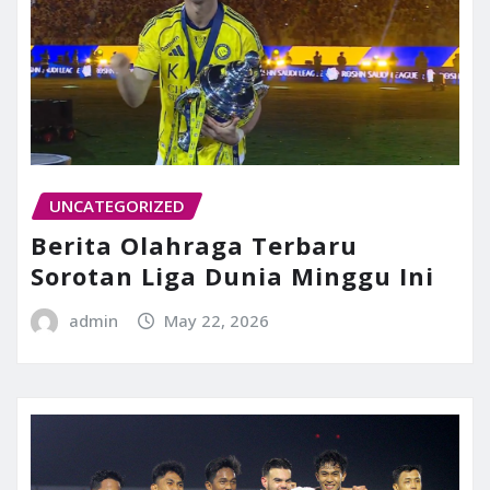
UNCATEGORIZED
Berita Olahraga Terbaru
Sorotan Liga Dunia Minggu Ini
admin
May 22, 2026