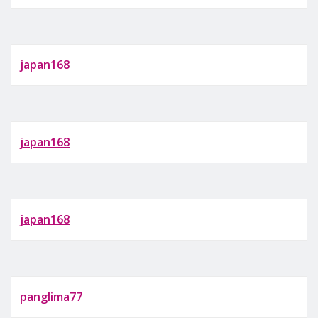
japan168
japan168
japan168
panglima77