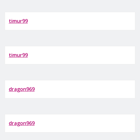
timur99
timur99
dragon969
dragon969