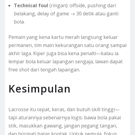
Technical foul
(ringan): offside, pushing dari
belakang, delay of game → 30 detik atau ganti
bola.
Pemain yang kena kartu merah langsung keluar
permanen, tim main kekurangan satu orang sampai
akhir laga. Kiper juga bisa kena penalti—kalau ia
lempar bola keluar lapangan sengaja, lawan dapat
free shot dari tengah lapangan.
Kesimpulan
Lacrosse itu cepat, keras, dan butuh skill tinggi—
tapi aturannya sebenarnya logis: bawa bola pakai
stik, masukkan gawang, jangan pegang tangan,
dan hormati batas kontak. Untuk pemula, fokus