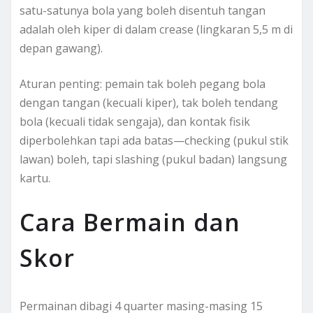
satu-satunya bola yang boleh disentuh tangan
adalah oleh kiper di dalam crease (lingkaran 5,5 m di
depan gawang).
Aturan penting: pemain tak boleh pegang bola
dengan tangan (kecuali kiper), tak boleh tendang
bola (kecuali tidak sengaja), dan kontak fisik
diperbolehkan tapi ada batas—checking (pukul stik
lawan) boleh, tapi slashing (pukul badan) langsung
kartu.
Cara Bermain dan
Skor
Permainan dibagi 4 quarter masing-masing 15