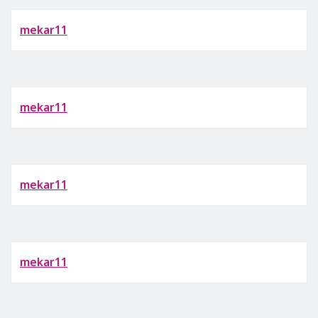
mekar11
mekar11
mekar11
mekar11