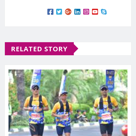
RELATED STORY