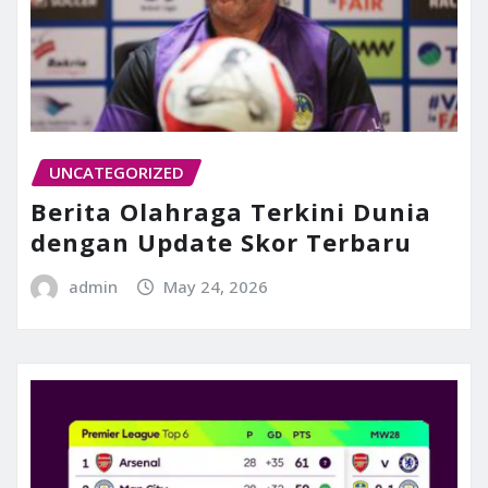
UNCATEGORIZED
Berita Olahraga Terkini Dunia
dengan Update Skor Terbaru
admin
May 24, 2026