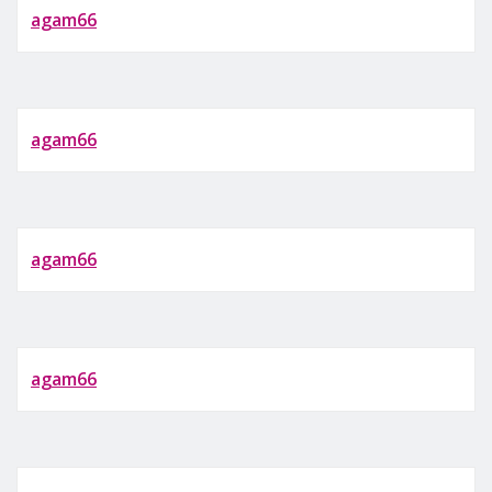
agam66
agam66
agam66
agam66