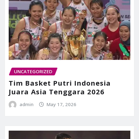
UNCATEGORIZED
Tim Basket Putri Indonesia
Juara Asia Tenggara 2026
admin
May 17, 2026