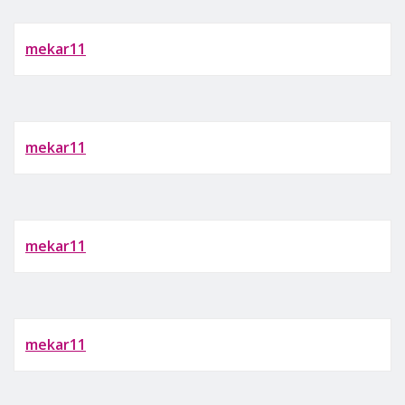
mekar11
mekar11
mekar11
mekar11