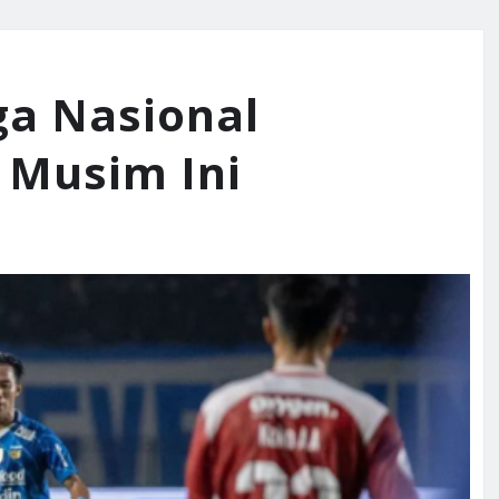
ga Nasional
 Musim Ini