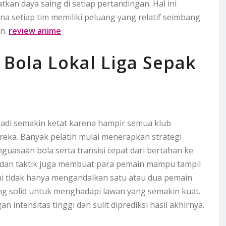
an daya saing di setiap pertandingan. Hal ini
a setiap tim memiliki peluang yang relatif seimbang
an.
review anime
 Bola Lokal Liga Sepak
jadi semakin ketat karena hampir semua klub
ka. Banyak pelatih mulai menerapkan strategi
uasaan bola serta transisi cepat dari bertahan ke
sik dan taktik juga membuat para pemain mampu tampil
ini tidak hanya mengandalkan satu atau dua pemain
ng solid untuk menghadapi lawan yang semakin kuat.
intensitas tinggi dan sulit diprediksi hasil akhirnya.