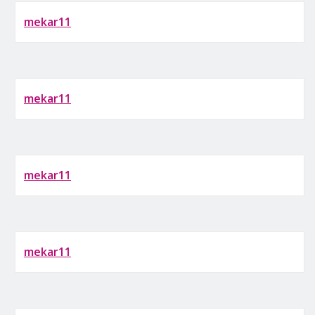
mekar11
mekar11
mekar11
mekar11