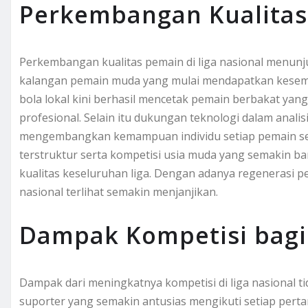
Perkembangan Kualitas
Perkembangan kualitas pemain di liga nasional menunj
kalangan pemain muda yang mulai mendapatkan kesemp
bola lokal kini berhasil mencetak pemain berbakat yan
profesional. Selain itu dukungan teknologi dalam anal
mengembangkan kemampuan individu setiap pemain seca
terstruktur serta kompetisi usia muda yang semakin b
kualitas keseluruhan liga. Dengan adanya regenerasi p
nasional terlihat semakin menjanjikan.
Dampak Kompetisi bagi
Dampak dari meningkatnya kompetisi di liga nasional ti
suporter yang semakin antusias mengikuti setiap perta