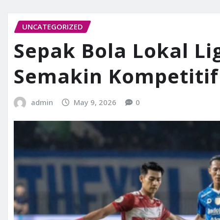
UNCATEGORIZED
Sepak Bola Lokal Li
Semakin Kompetitif
admin
May 9, 2026
0