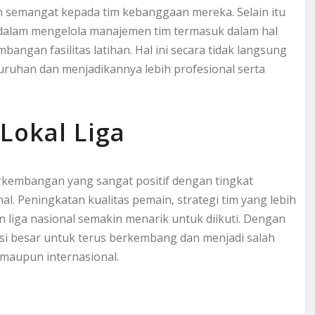
 semangat kepada tim kebanggaan mereka. Selain itu
 dalam mengelola manajemen tim termasuk dalam hal
ngan fasilitas latihan. Hal ini secara tidak langsung
luruhan dan menjadikannya lebih profesional serta
Lokal Liga
kembangan yang sangat positif dengan tingkat
al. Peningkatan kualitas pemain, strategi tim yang lebih
 liga nasional semakin menarik untuk diikuti. Dengan
nsi besar untuk terus berkembang dan menjadi salah
 maupun internasional.