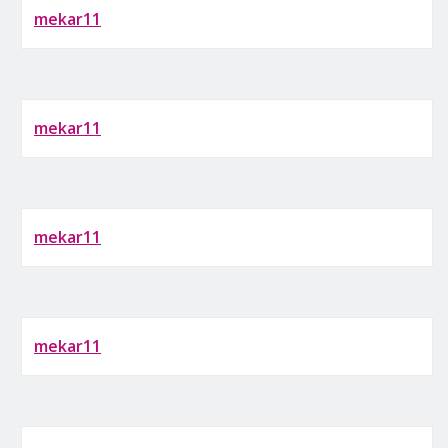
mekar11
mekar11
mekar11
mekar11