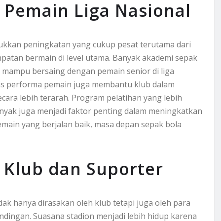
 Pemain Liga Nasional
ukkan peningkatan yang cukup pesat terutama dari
atan bermain di level utama. Banyak akademi sepak
g mampu bersaing dengan pemain senior di liga
isis performa pemain juga membantu klub dalam
ra lebih terarah. Program pelatihan yang lebih
anyak juga menjadi faktor penting dalam meningkatkan
emain yang berjalan baik, masa depan sepak bola
 Klub dan Suporter
dak hanya dirasakan oleh klub tetapi juga oleh para
ndingan. Suasana stadion menjadi lebih hidup karena