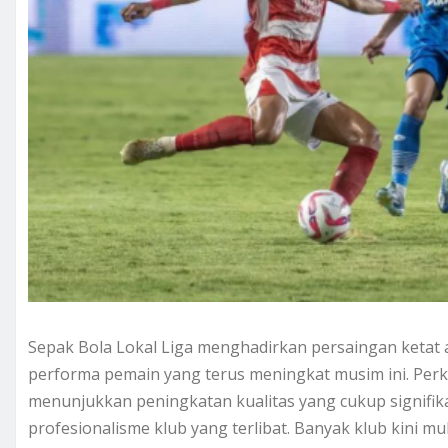
Sepak Bola Lokal Liga menghadirkan persaingan ketat 
performa pemain yang terus meningkat musim ini. Perk
menunjukkan peningkatan kualitas yang cukup signifikan
profesionalisme klub yang terlibat. Banyak klub kini