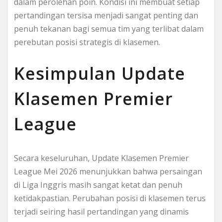
dalam perolehan poin. Kondisi ini membuat setiap
pertandingan tersisa menjadi sangat penting dan
penuh tekanan bagi semua tim yang terlibat dalam
perebutan posisi strategis di klasemen.
Kesimpulan Update
Klasemen Premier
League
Secara keseluruhan, Update Klasemen Premier
League Mei 2026 menunjukkan bahwa persaingan
di Liga Inggris masih sangat ketat dan penuh
ketidakpastian. Perubahan posisi di klasemen terus
terjadi seiring hasil pertandingan yang dinamis