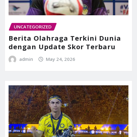
UNCATEGORIZED
Berita Olahraga Terkini Dunia
dengan Update Skor Terbaru
admin
May 24, 2026