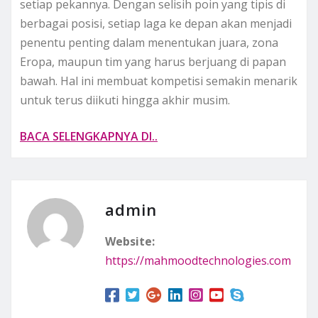
setiap pekannya. Dengan selisih poin yang tipis di
berbagai posisi, setiap laga ke depan akan menjadi
penentu penting dalam menentukan juara, zona
Eropa, maupun tim yang harus berjuang di papan
bawah. Hal ini membuat kompetisi semakin menarik
untuk terus diikuti hingga akhir musim.
BACA SELENGKAPNYA DI..
admin
Website:
https://mahmoodtechnologies.com