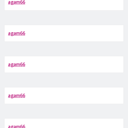
agam66
agam66
agam66
agam66
agam66