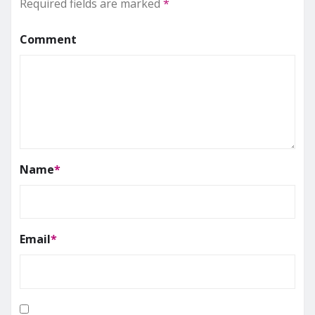
Required fields are marked
*
Comment
Name
*
Email
*