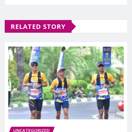
RELATED STORY
UNCATEGORIZED