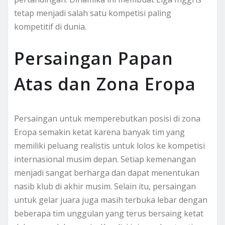
tetap menjadi salah satu kompetisi paling
kompetitif di dunia.
Persaingan Papan
Atas dan Zona Eropa
Persaingan untuk memperebutkan posisi di zona
Eropa semakin ketat karena banyak tim yang
memiliki peluang realistis untuk lolos ke kompetisi
internasional musim depan. Setiap kemenangan
menjadi sangat berharga dan dapat menentukan
nasib klub di akhir musim. Selain itu, persaingan
untuk gelar juara juga masih terbuka lebar dengan
beberapa tim unggulan yang terus bersaing ketat