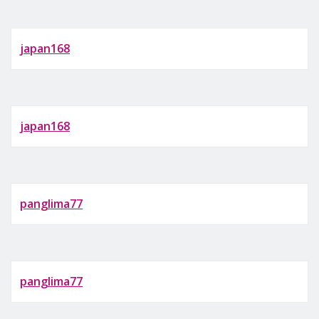
japan168
japan168
panglima77
panglima77