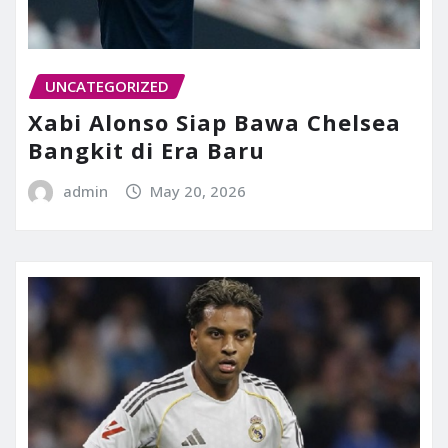
UNCATEGORIZED
Xabi Alonso Siap Bawa Chelsea
Bangkit di Era Baru
admin
May 20, 2026