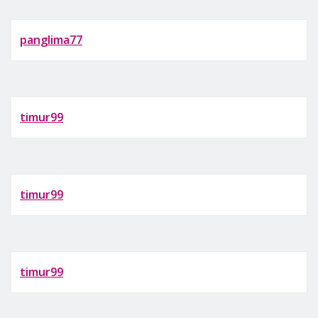
panglima77
timur99
timur99
timur99