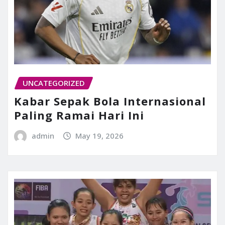
UNCATEGORIZED
Kabar Sepak Bola Internasional
Paling Ramai Hari Ini
admin
May 19, 2026