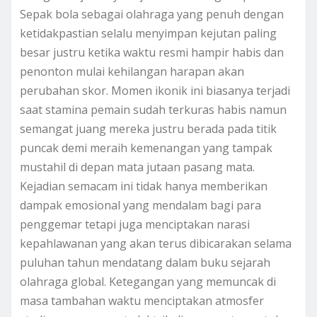
Sepak bola sebagai olahraga yang penuh dengan
ketidakpastian selalu menyimpan kejutan paling
besar justru ketika waktu resmi hampir habis dan
penonton mulai kehilangan harapan akan
perubahan skor. Momen ikonik ini biasanya terjadi
saat stamina pemain sudah terkuras habis namun
semangat juang mereka justru berada pada titik
puncak demi meraih kemenangan yang tampak
mustahil di depan mata jutaan pasang mata.
Kejadian semacam ini tidak hanya memberikan
dampak emosional yang mendalam bagi para
penggemar tetapi juga menciptakan narasi
kepahlawanan yang akan terus dibicarakan selama
puluhan tahun mendatang dalam buku sejarah
olahraga global. Ketegangan yang memuncak di
masa tambahan waktu menciptakan atmosfer