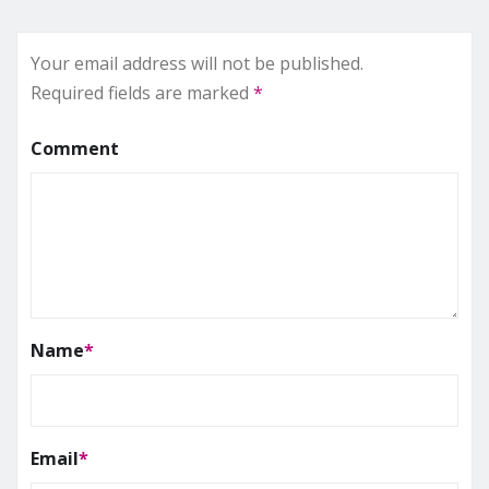
Your email address will not be published.
Required fields are marked
*
Comment
Name
*
Email
*