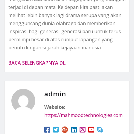
terjadi di depan mata. Ke depan kita pasti akan
melihat lebih banyak lagi drama serupa yang akan
mengguncang dunia olahraga dan memberikan
inspirasi bagi generasi-generasi baru untuk terus
bermimpi besar di atas rumput lapangan yang
penuh dengan sejarah kejayaan manusia.
BACA SELENGKAPNYA DI..
admin
Website:
https://mahmoodtechnologies.com