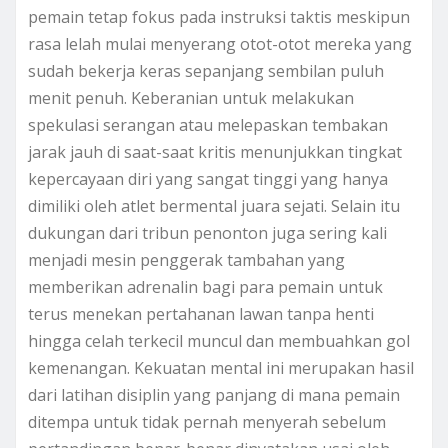
pemain tetap fokus pada instruksi taktis meskipun
rasa lelah mulai menyerang otot-otot mereka yang
sudah bekerja keras sepanjang sembilan puluh
menit penuh. Keberanian untuk melakukan
spekulasi serangan atau melepaskan tembakan
jarak jauh di saat-saat kritis menunjukkan tingkat
kepercayaan diri yang sangat tinggi yang hanya
dimiliki oleh atlet bermental juara sejati. Selain itu
dukungan dari tribun penonton juga sering kali
menjadi mesin penggerak tambahan yang
memberikan adrenalin bagi para pemain untuk
terus menekan pertahanan lawan tanpa henti
hingga celah terkecil muncul dan membuahkan gol
kemenangan. Kekuatan mental ini merupakan hasil
dari latihan disiplin yang panjang di mana pemain
ditempa untuk tidak pernah menyerah sebelum