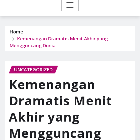
Home
Kemenangan Dramatis Menit Akhir yang
Mengguncang Dunia
UNCATEGORIZED
Kemenangan
Dramatis Menit
Akhir yang
Mengguncang