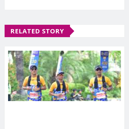
RELATED STORY