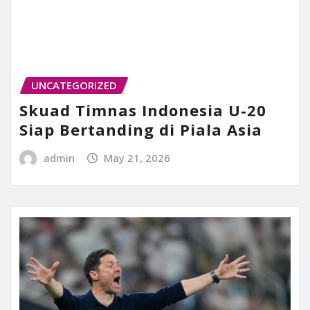
UNCATEGORIZED
Skuad Timnas Indonesia U-20
Siap Bertanding di Piala Asia
admin
May 21, 2026