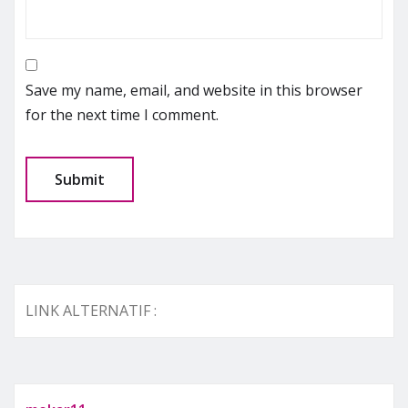
Save my name, email, and website in this browser
for the next time I comment.
LINK ALTERNATIF :