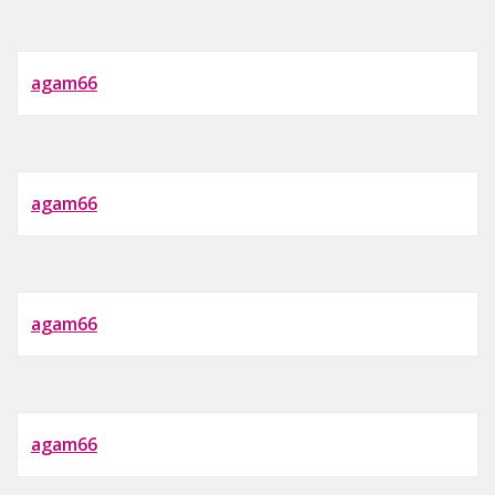
agam66
agam66
agam66
agam66