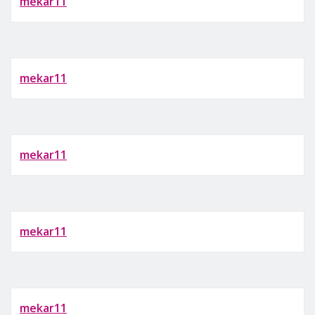
mekar11
mekar11
mekar11
mekar11
mekar11