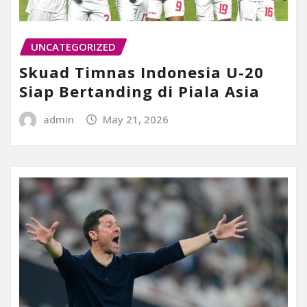
UNCATEGORIZED
Skuad Timnas Indonesia U-20
Siap Bertanding di Piala Asia
admin
May 21, 2026