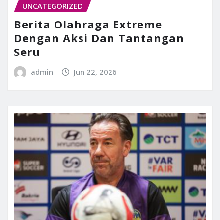
UNCATEGORIZED
Berita Olahraga Extreme
Dengan Aksi Dan Tantangan
Seru
admin
Jun 22, 2026