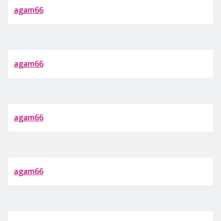
agam66
agam66
agam66
agam66