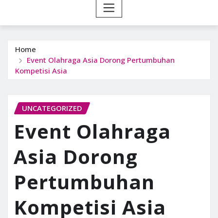
Home
Event Olahraga Asia Dorong Pertumbuhan
Kompetisi Asia
UNCATEGORIZED
Event Olahraga
Asia Dorong
Pertumbuhan
Kompetisi Asia