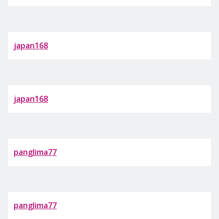
japan168
japan168
panglima77
panglima77