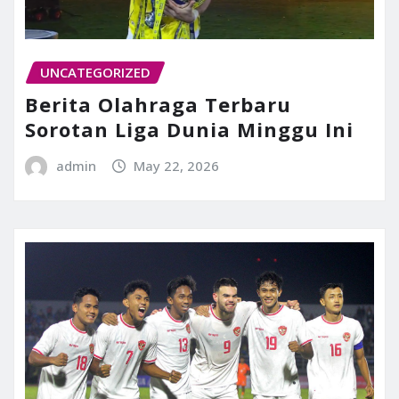
UNCATEGORIZED
Berita Olahraga Terbaru
Sorotan Liga Dunia Minggu Ini
admin
May 22, 2026