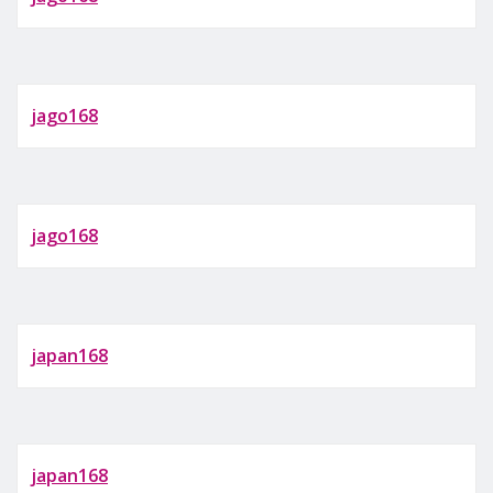
jago168
jago168
japan168
japan168