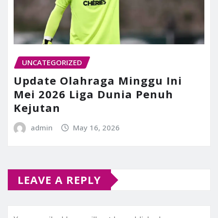
UNCATEGORIZED
Update Olahraga Minggu Ini
Mei 2026 Liga Dunia Penuh
Kejutan
admin
May 16, 2026
LEAVE A REPLY