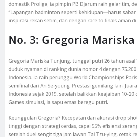
domestik Proliga, ia pimpin PB Djarum raih gelar tim, de
“Lapangan badminton seperti kehidupan—harus sabar tap
inspirasi rekan setim, dan dengan race to finals aman di
No. 3: Gregoria Marisk
Gregoria Mariska Tunjung, tunggal putri 26 tahun asal Y
duduk nyaman di ranking dunia nomor 4 dengan 75.200 
Indonesia. Ia raih perunggu World Championships Paris
semifinal dari An Se-young. Prestasi gemilang lain: Jua
Indonesia sejak 2019, setelah balikkan keajaiban 10-20
Games simulasi, ia sapu emas beregu putri.
Keunggulan Gregoria? Kecepatan dan akurasi drop sho
tinggi dengan strategi cerdas, capai 55% efisiensi sera
setelah duel sengit tiga jam lawan Tai Tzu-ying, cetak 