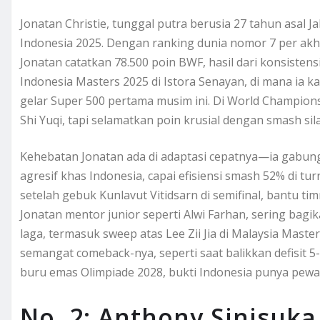
Jonatan Christie, tunggal putra berusia 27 tahun asal J
Indonesia 2025. Dengan ranking dunia nomor 7 per akh
Jonatan catatkan 78.500 poin BWF, hasil dari konsistens
Indonesia Masters 2025 di Istora Senayan, di mana ia k
gelar Super 500 pertama musim ini. Di World Championshi
Shi Yuqi, tapi selamatkan poin krusial dengan smash sila
Kehebatan Jonatan ada di adaptasi cepatnya—ia gabu
agresif khas Indonesia, capai efisiensi smash 52% di tu
setelah gebuk Kunlavut Vitidsarn di semifinal, bantu ti
Jonatan mentor junior seperti Alwi Farhan, sering bagi
laga, termasuk sweep atas Lee Zii Jia di Malaysia Maste
semangat comeback-nya, seperti saat balikkan defisit 5-1
buru emas Olimpiade 2028, bukti Indonesia punya pewar
No. 2: Anthony Sinisuka 