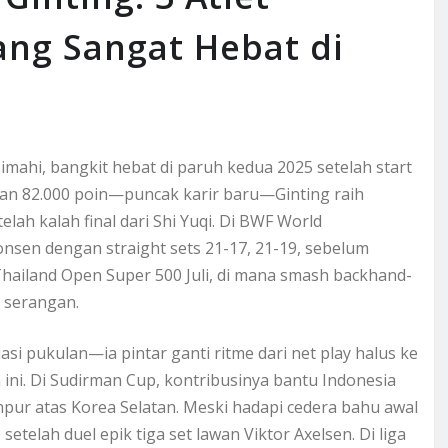
ang Sangat Hebat di
imahi, bangkit hebat di paruh kedua 2025 setelah start
gan 82.000 poin—puncak karir baru—Ginting raih
lah kalah final dari Shi Yuqi. Di BWF World
onsen dengan straight sets 21-17, 21-19, sebelum
 Thailand Open Super 500 Juli, di mana smash backhand-
i serangan.
si pukulan—ia pintar ganti ritme dari net play halus ke
 ini. Di Sudirman Cup, kontribusinya bantu Indonesia
ur atas Korea Selatan. Meski hadapi cedera bahu awal
etelah duel epik tiga set lawan Viktor Axelsen. Di liga