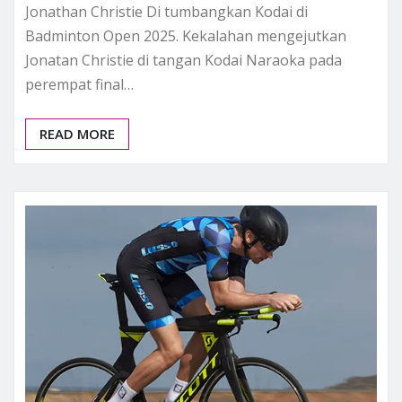
Jonathan Christie Di tumbangkan Kodai di
Badminton Open 2025. Kekalahan mengejutkan
Jonatan Christie di tangan Kodai Naraoka pada
perempat final…
READ MORE