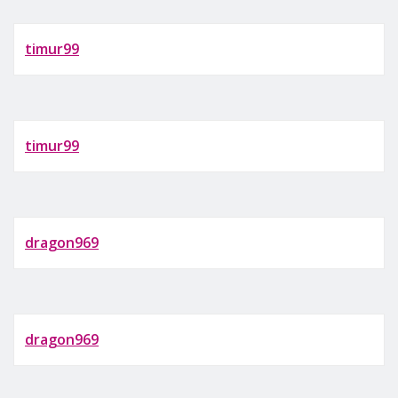
timur99
timur99
dragon969
dragon969