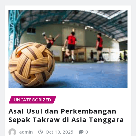
UNCATEGORIZED
Asal Usul dan Perkembangan
Sepak Takraw di Asia Tenggara
admin
Oct 10, 2025
0