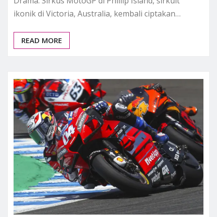
Drama. Sirkus MotoGP di Phillip Island, sirkuit
ikonik di Victoria, Australia, kembali ciptakan…
READ MORE