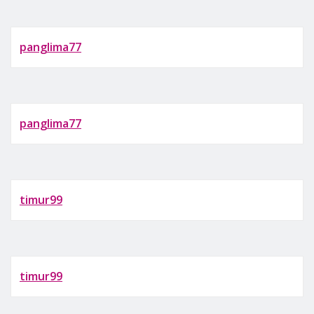
panglima77
panglima77
timur99
timur99