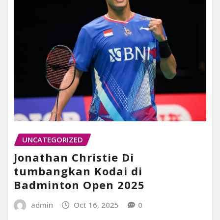
UNCATEGORIZED
Jonathan Christie Di
tumbangkan Kodai di
Badminton Open 2025
admin
Oct 16, 2025
0