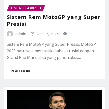
UNCATEGORIZED
Sistem Rem MotoGP yang Super
Presisi
admin
Oct 17, 2025
0
Sistem Rem MotoGP yang Super Presisi. MotoGP
2025 baru saja memasuki babak krusial dengan
Grand Prix Mandalika yang penuh aksi,…
READ MORE