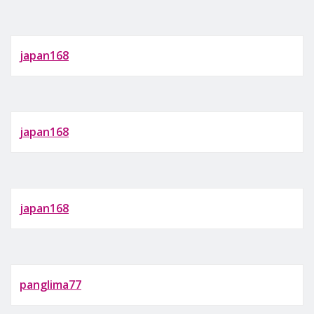
japan168
japan168
japan168
panglima77