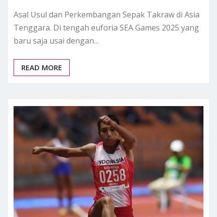
Asal Usul dan Perkembangan Sepak Takraw di Asia
Tenggara. Di tengah euforia SEA Games 2025 yang
baru saja usai dengan…
READ MORE