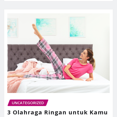
UNCATEGORIZED
3 Olahraga Ringan untuk Kamu