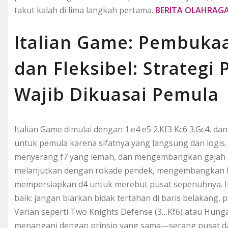
takut kalah di lima langkah pertama.
BERITA OLAHRAG
Italian Game: Pembuka
dan Fleksibel: Strateg
Wajib Dikuasai Pemula
Italian Game dimulai dengan 1.e4 e5 2.Kf3 Kc6 3.Gc4, da
untuk pemula karena sifatnya yang langsung dan logis.
menyerang f7 yang lemah, dan mengembangkan gajah ke p
melanjutkan dengan rokade pendek, mengembangkan kuda
mempersiapkan d4 untuk merebut pusat sepenuhnya. It
baik: jangan biarkan bidak tertahan di baris belakang,
Varian seperti Two Knights Defense (3…Kf6) atau Hunga
menangani dengan prinsip yang sama—serang pusat da