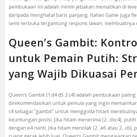
pembukaan ini adalah minim jebakan mematikan di level
daripada menghafal baris panjang. Italian Game juga fl
semi-terbuka tergantung respons lawan, membuatnya c
Queen’s Gambit: Kontro
untuk Pemain Putih: St
yang Wajib Dikuasai Pe
Queen’s Gambit (1.d4 d5 2.c4) adalah pembukaan paling
direkomendasikan untuk pemula yang ingin memainkan p
c4 sebagai “gambit” untuk menggoda hitam merebutnya
keuntungan posisi. Jika hitam menerima (2…dxc4), put
dengan e4 nanti. Jika hitam menolak (2…e6 atau 2…c6),
ruang gerak lebih luas. Queen’s Gambit mengajarkan p