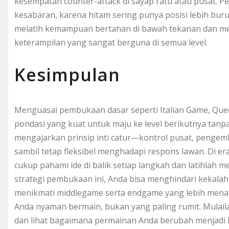
kesempatan counter-attack di sayap ratu atau pusat. 
kesabaran, karena hitam sering punya posisi lebih buruk d
melatih kemampuan bertahan di bawah tekanan dan mem
keterampilan yang sangat berguna di semua level.
Kesimpulan
Menguasai pembukaan dasar seperti Italian Game, Quee
pondasi yang kuat untuk maju ke level berikutnya tanpa
mengajarkan prinsip inti catur—kontrol pusat, pengem
sambil tetap fleksibel menghadapi respons lawan. Di er
cukup pahami ide di balik setiap langkah dan latihlah m
strategi pembukaan ini, Anda bisa menghindari kekala
menikmati middlegame serta endgame yang lebih menar
Anda nyaman bermain, bukan yang paling rumit. Mulailah
dan lihat bagaimana permainan Anda berubah menjadi 