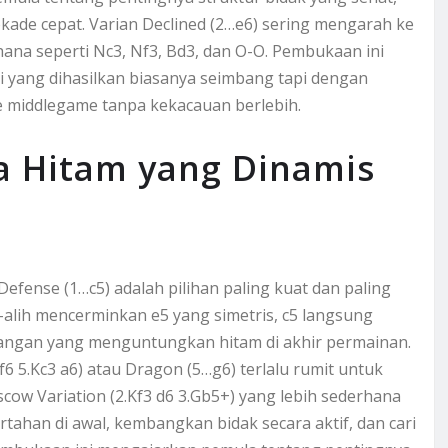
kade cepat. Varian Declined (2…e6) sering mengarah ke
hana seperti Nc3, Nf3, Bd3, dan O-O. Pembukaan ini
si yang dihasilkan biasanya seimbang tapi dengan
i ke middlegame tanpa kekacauan berlebih.
ta Hitam yang Dinamis
Defense (1…c5) adalah pilihan paling kuat dan paling
-alih mencerminkan e5 yang simetris, c5 langsung
angan yang menguntungkan hitam di akhir permainan.
Kf6 5.Kc3 a6) atau Dragon (5…g6) terlalu rumit untuk
oscow Variation (2.Kf3 d6 3.Gb5+) yang lebih sederhana
ertahan di awal, kembangkan bidak secara aktif, dan cari