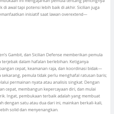
Pembukaan ini mengajarkan pemula tentang pentingnya
i awal tapi potensi lebih baik di akhir. Sicilian juga
anfaatkan inisiatif saat lawan overextend—
n’s Gambit, dan Sicilian Defense memberikan pemula
 terjebak dalam hafalan berlebihan. Ketiganya
bangan cepat, keamanan raja, dan koordinasi bidak—
a sekarang, pemula tidak perlu menghafal ratusan baris;
elalui permainan nyata atau analisis singkat. Dengan
han cepat, membangun kepercayaan diri, dan mulai
ik. Ingat, pembukaan terbaik adalah yang membuat
 dengan satu atau dua dari ini, mainkan berkali-kali,
lebih solid dan menyenangkan.