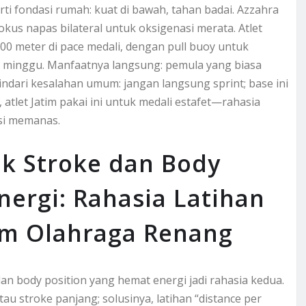
erti fondasi rumah: kuat di bawah, tahan badai. Azzahra
fokus napas bilateral untuk oksigenasi merata. Atlet
500 meter di pace medali, dengan pull buoy untuk
 minggu. Manfaatnya langsung: pemula yang biasa
indari kesalahan umum: jangan langsung sprint; base ini
tlet Jatim pakai ini untuk medali estafet—rahasia
si memanas.
ik Stroke dan Body
nergi: Rahasia Latihan
am Olahraga Renang
an body position yang hemat energi jadi rahasia kedua.
u stroke panjang; solusinya, latihan “distance per