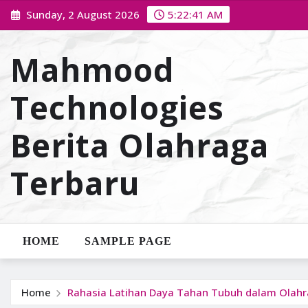
Skip
Sunday, 2 August 2026
5:22:42 AM
to
content
Mahmood
Technologies
Berita Olahraga
Terbaru
HOME
SAMPLE PAGE
Home
Rahasia Latihan Daya Tahan Tubuh dalam Olah