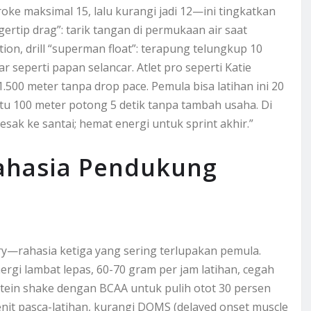
oke maksimal 15, lalu kurangi jadi 12—ini tingkatkan
gertip drag”: tarik tangan di permukaan air saat
tion, drill “superman float”: terapung telungkup 10
r seperti papan selancar. Atlet pro seperti Katie
.500 meter tanpa drop pace. Pemula bisa latihan ini 20
u 100 meter potong 5 detik tanpa tambah usaha. Di
 sesak ke santai; hemat energi untuk sprint akhir.”
Rahasia Pendukung
y—rahasia ketiga yang sering terlupakan pemula.
rgi lambat lepas, 60-70 gram per jam latihan, cegah
otein shake dengan BCAA untuk pulih otot 30 persen
menit pasca-latihan, kurangi DOMS (delayed onset muscle