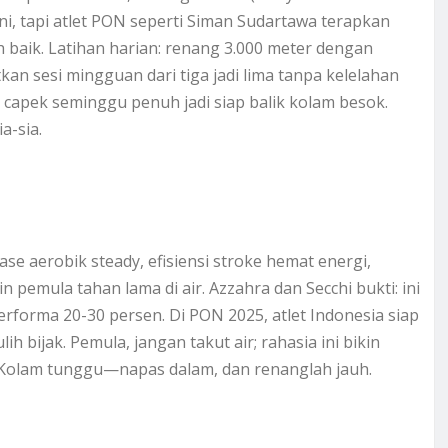
ini, tapi atlet PON seperti Siman Sudartawa terapkan
h baik. Latihan harian: renang 3.000 meter dengan
atkan sesi mingguan dari tiga jadi lima tanpa kelelahan
i capek seminggu penuh jadi siap balik kolam besok.
a-sia.
e aerobik steady, efisiensi stroke hemat energi,
 pemula tahan lama di air. Azzahra dan Secchi bukti: ini
erforma 20-30 persen. Di PON 2025, atlet Indonesia siap
ih bijak. Pemula, jangan takut air; rahasia ini bikin
 Kolam tunggu—napas dalam, dan renanglah jauh.