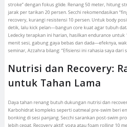
stroke” dengan fokus glide. Renang 50 meter, hitung str
jarak per tarikan 20 persen. Secchi rekomendasikan “fin
recovery, kurangi resistensi 10 persen. Untuk body posi
detik, lalu kick pelan—bangun core kuat agar tubuh data
Ledecky terapkan ini harian, hasilkan endurance untuk 1
menit sesi, gabung gaya bebas dan dada—efeknya, wakt
seminar, Azzahra bilang: “Efisiensi ini rahasia saya dari
Nutrisi dan Recovery: 
untuk Tahan Lama
Daya tahan renang butuh dukungan nutrisi dan recover
Karbohidrat kompleks seperti oatmeal pre-swim beri ene
bonking di sesi panjang. Secchi sarankan post-swim pr
lebih cepat. Recovery aktif: yoga atau foam rolling 10 