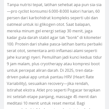
Tanpa nutrisi tepat, latihan sehebat apa pun sia-sia
—pro cyclist konsumsi 6.000-8.000 kalori harian, 60
persen dari karbohidrat kompleks seperti ubi dan
oatmeal untuk isi glikogen otot. Saat balapan,
mereka minum gel energi setiap 30 menit, jaga
kadar gula darah stabil agar tak “bonk” di kilometer
100. Protein dari shake pasca-latihan bantu perbaiki
serat otot, sementara anti-inflamasi alami seperti
jahe kurangi nyeri. Pemulihan jadi kunci kedua: tidur
9 jam malam, plus cryotherapy atau kompresi boot
untuk percepat aliran darah. Di 2025, tren data-
driven pakai app untuk pantau HRV (Heart Rate
Variability), sesuaikan recovery—jika rendah,
istirahat ekstra. Atlet pro seperti Pogacar terapkan
ini: setelah etape panjang, massage 45 menit dan
meditasi 10 menit untuk reset mental. Bagi